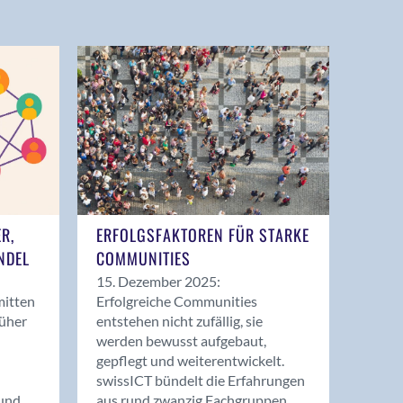
ER,
ERFOLGSFAKTOREN FÜR STARKE
NDEL
COMMUNITIES
15. Dezember 2025:
mitten
Erfolgreiche Communities
rüher
entstehen nicht zufällig, sie
werden bewusst aufgebaut,
gepflegt und weiterentwickelt.
swissICT bündelt die Erfahrungen
und
aus rund zwanzig Fachgruppen.