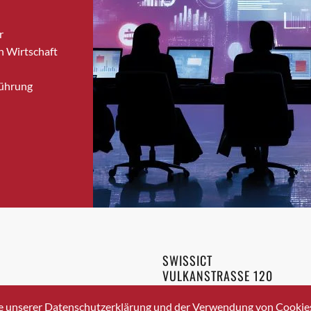
Brugg
r
Brugg AG
n Wirtschaft
Brütten
Bubendorf
Führung
Bubikon
Buchs (SG)
Burgdorf
Bäretswil
Bülach
Cazis
Cham
Chur
Crissier
SWISSICT
Davos Platz
VULKANSTRASSE 120
Davos Platz 1
8048 ZURICH
3 336 40 20
Dierikon
e unserer Datenschutzerklärung und der Verwendung von Cookies 