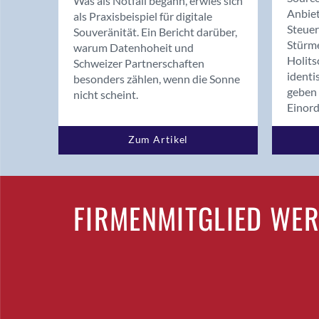
Was als Notfall begann, erwies sich
Anbiet
als Praxisbeispiel für digitale
Steue
Souveränität. Ein Bericht darüber,
Stürm
warum Datenhoheit und
Holits
Schweizer Partnerschaften
identi
besonders zählen, wenn die Sonne
geben 
nicht scheint.
Einor
Zum Artikel
FIRMENMITGLIED WE