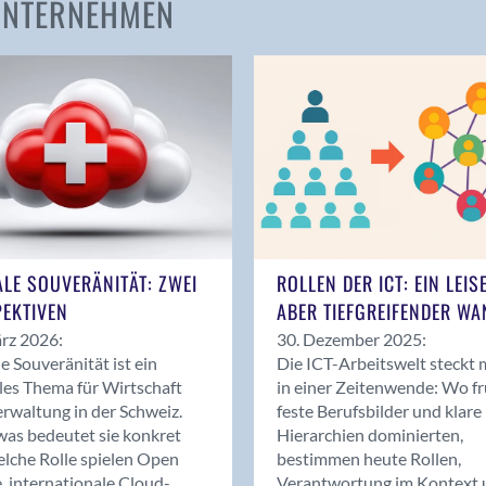
 UNTERNEHMEN
Amden
Andelfingen
Anwil
Appenzell
Au SG
Baar
Baden
Balsthal
Balzers
ALE SOUVERÄNITÄT: ZWEI
ROLLEN DER ICT: EIN LEIS
Basel
EKTIVEN
ABER TIEFGREIFENDER WA
Bassersdorf
rz 2026:
30. Dezember 2025:
Belp
le Souveränität ist ein
Die ICT-Arbeitswelt steckt 
Bendern
les Thema für Wirtschaft
in einer Zeitenwende: Wo f
Benken (SG)
rwaltung in der Schweiz.
feste Berufsbilder und klare
as bedeutet sie konkret
Hierarchien dominierten,
Bergdietikon
lche Rolle spielen Open
bestimmen heute Rollen,
Berlin
, internationale Cloud-
Verantwortung im Kontext 