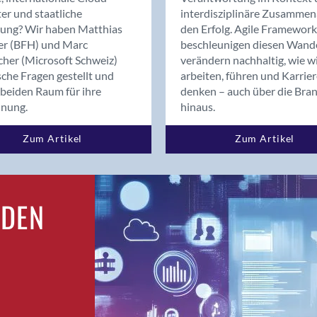
Bern
er und staatliche
interdisziplinäre Zusammen
Bern - Liebefeld
rung? Wir haben Matthias
den Erfolg. Agile Framework
er (BFH) und Marc
beschleunigen diesen Wand
Bern 15
cher (Microsoft Schweiz)
verändern nachhaltig, wie w
Bern 22
sche Fragen gestellt und
arbeiten, führen und Karrie
Bern 65
beiden Raum für ihre
denken – auch über die Bra
Bern 9
dnung.
hinaus.
Bern-Zollikofen
Zum Artikel
Zum Artikel
Biel/Bienne
Binningen
Bolligen
Bonaduz
RDEN
Bonstetten
Bottighofen
Bremgarten bei Bern
Brig
Brig-Glis
Bronschhofen