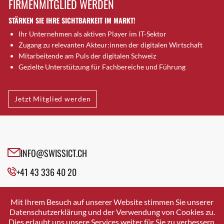
FIRMENMITGLIED WERDEN
Brütten
STÄRKEN SIE IHRE SICHTBARKEIT IM MARKT!
Bubendorf
Ihr Unternehmen als aktiven Player im IT-Sektor
Bubikon
Zugang zu relevanten Akteur:innen der digitalen Wirtschaft
Buchs (SG)
Mitarbeitende am Puls der digitalen Schweiz
Burgdorf
Gezielte Unterstützung für Fachbereiche und Führung
Bäretswil
Bülach
Jetzt Mitglied werden
Cazis
Cham
Chur
Crissier
INFO@SWISSICT.CH
Davos Platz
+41 43 336 40 20
Davos Platz 1
Dierikon
SWISSICT
VULKANSTRASSE 120
Dietikon
Mit Ihrem Besuch auf unserer Website stimmen Sie unserer
8048 ZURICH
Datenschutzerklärung und der Verwendung von Cookies zu.
Dietlikon
Dies erlaubt uns unsere Services weiter für Sie zu verbessern.