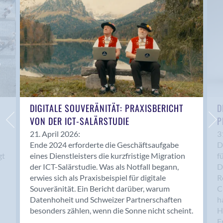
Anwil
Appenzell
Au SG
Baar
Baden
Balsthal
Balzers
Basel
DIGITALE SOUVERÄNITÄT: PRAXISBERICHT
D
VON DER ICT-SALÄRSTUDIE
P
Bassersdorf
Belp
21. April 2026:
3
Ende 2024 erforderte die Geschäftsaufgabe
D
Bendern
gt
eines Dienstleisters die kurzfristige Migration
f
Benken (SG)
der ICT-Salärstudie. Was als Notfall begann,
D
Bergdietikon
erwies sich als Praxisbeispiel für digitale
R
Berlin
Souveränität. Ein Bericht darüber, warum
C
Datenhoheit und Schweizer Partnerschaften
h
Bern
besonders zählen, wenn die Sonne nicht scheint.
H
Bern - Liebefeld
F