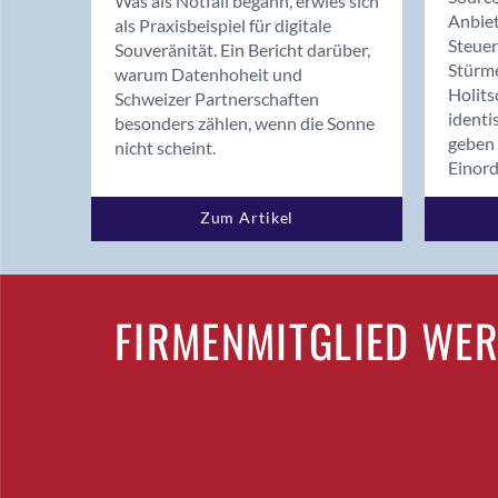
Was als Notfall begann, erwies sich
Anbiet
als Praxisbeispiel für digitale
Steue
Souveränität. Ein Bericht darüber,
Stürm
warum Datenhoheit und
Holits
Schweizer Partnerschaften
identi
besonders zählen, wenn die Sonne
geben 
nicht scheint.
Einor
Zum Artikel
FIRMENMITGLIED WE