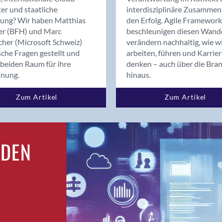
Bern
er und staatliche
interdisziplinäre Zusammen
Bern - Liebefeld
rung? Wir haben Matthias
den Erfolg. Agile Framework
er (BFH) und Marc
beschleunigen diesen Wand
Bern 15
cher (Microsoft Schweiz)
verändern nachhaltig, wie w
Bern 22
sche Fragen gestellt und
arbeiten, führen und Karrie
Bern 65
beiden Raum für ihre
denken – auch über die Bra
Bern 9
dnung.
hinaus.
Bern-Zollikofen
Zum Artikel
Zum Artikel
Biel/Bienne
Binningen
Birsfelden
Bolligen
RDEN
Bonaduz
Bonstetten
Bottighofen
Bremgarten bei Bern
Brig
Brig-Glis