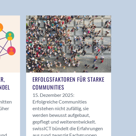
ER,
ERFOLGSFAKTOREN FÜR STARKE
NDEL
COMMUNITIES
15. Dezember 2025:
mitten
Erfolgreiche Communities
rüher
entstehen nicht zufällig, sie
werden bewusst aufgebaut,
gepflegt und weiterentwickelt.
swissICT bündelt die Erfahrungen
und
aus rund zwanzig Fachgruppen.