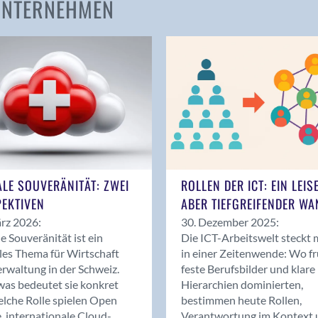
 UNTERNEHMEN
Amden
Andelfingen
Anwil
Appenzell
Au SG
Baar
Baden
Balsthal
Balzers
ALE SOUVERÄNITÄT: ZWEI
ROLLEN DER ICT: EIN LEIS
Basel
EKTIVEN
ABER TIEFGREIFENDER WA
Bassersdorf
rz 2026:
30. Dezember 2025:
Belp
le Souveränität ist ein
Die ICT-Arbeitswelt steckt 
Bendern
les Thema für Wirtschaft
in einer Zeitenwende: Wo f
Benken (SG)
rwaltung in der Schweiz.
feste Berufsbilder und klare
as bedeutet sie konkret
Hierarchien dominierten,
Bergdietikon
lche Rolle spielen Open
bestimmen heute Rollen,
Berlin
, internationale Cloud-
Verantwortung im Kontext 