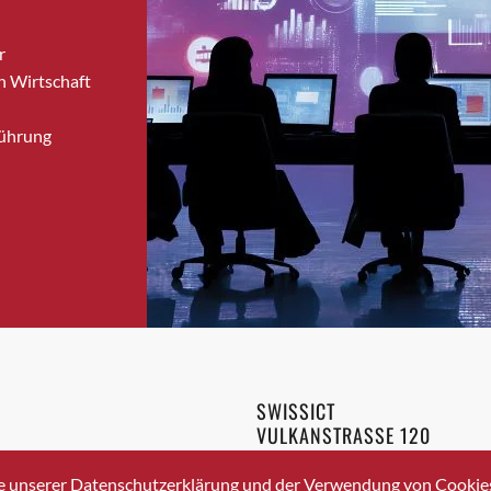
Bronschhofen
r
Brugg
n Wirtschaft
Brugg AG
Brütten
Führung
Bubendorf
Bubikon
Buchs (SG)
Burgdorf
Bäretswil
Bülach
Cazis
Cham
Chur
SWISSICT
Crissier
VULKANSTRASSE 120
Davos Platz
8048 ZURICH
3 336 40 20
Davos Platz 1
e unserer Datenschutzerklärung und der Verwendung von Cookies 