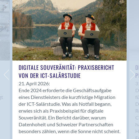
Anwil
Appenzell
Au SG
Baar
Baden
Balsthal
Balzers
Basel
DIGITALE SOUVERÄNITÄT: PRAXISBERICHT
D
VON DER ICT-SALÄRSTUDIE
P
Bassersdorf
Belp
21. April 2026:
3
Ende 2024 erforderte die Geschäftsaufgabe
D
Bendern
gt
eines Dienstleisters die kurzfristige Migration
f
Benken (SG)
der ICT-Salärstudie. Was als Notfall begann,
D
Bergdietikon
erwies sich als Praxisbeispiel für digitale
R
Berlin
Souveränität. Ein Bericht darüber, warum
C
Datenhoheit und Schweizer Partnerschaften
h
Bern
besonders zählen, wenn die Sonne nicht scheint.
H
Bern - Liebefeld
F