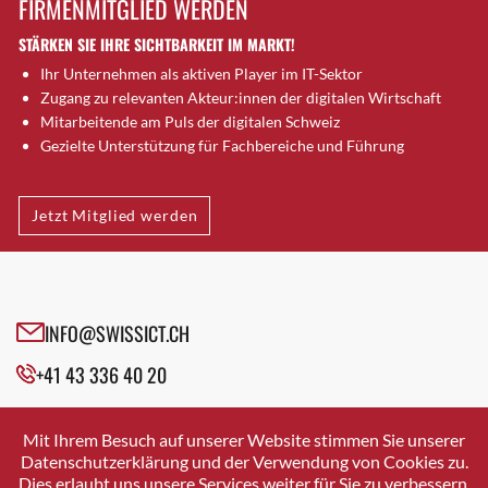
FIRMENMITGLIED WERDEN
Brütten
STÄRKEN SIE IHRE SICHTBARKEIT IM MARKT!
Bubendorf
Ihr Unternehmen als aktiven Player im IT-Sektor
Bubikon
Zugang zu relevanten Akteur:innen der digitalen Wirtschaft
Buchs (SG)
Mitarbeitende am Puls der digitalen Schweiz
Burgdorf
Gezielte Unterstützung für Fachbereiche und Führung
Bäretswil
Bülach
Jetzt Mitglied werden
Cazis
Cham
Chur
Crissier
INFO@SWISSICT.CH
Davos Platz
+41 43 336 40 20
Davos Platz 1
Dierikon
SWISSICT
VULKANSTRASSE 120
Dietikon
Mit Ihrem Besuch auf unserer Website stimmen Sie unserer
8048 ZURICH
Datenschutzerklärung und der Verwendung von Cookies zu.
Dietlikon
Dies erlaubt uns unsere Services weiter für Sie zu verbessern.