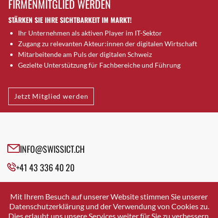
FIRMENMITGLIED WERDEN
Brugg AG
STÄRKEN SIE IHRE SICHTBARKEIT IM MARKT!
Brütten
Ihr Unternehmen als aktiven Player im IT-Sektor
Bubendorf
Zugang zu relevanten Akteur:innen der digitalen Wirtschaft
Bubikon
Mitarbeitende am Puls der digitalen Schweiz
Buchs (SG)
Gezielte Unterstützung für Fachbereiche und Führung
Burgdorf
Bäretswil
Jetzt Mitglied werden
Bülach
Cazis
Cham
Chur
INFO@SWISSICT.CH
Crissier
+41 43 336 40 20
Davos Platz
Davos Platz 1
SWISSICT
VULKANSTRASSE 120
Dierikon
Mit Ihrem Besuch auf unserer Website stimmen Sie unserer
8048 ZURICH
Datenschutzerklärung und der Verwendung von Cookies zu.
Dietikon
Dies erlaubt uns unsere Services weiter für Sie zu verbessern.