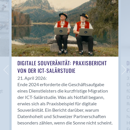
Anwil
Appenzell
Au SG
Baar
Baden
Balsthal
Balzers
Basel
DIGITALE SOUVERÄNITÄT: PRAXISBERICHT
D
VON DER ICT-SALÄRSTUDIE
P
Bassersdorf
Belp
21. April 2026:
3
Ende 2024 erforderte die Geschäftsaufgabe
D
Bendern
gt
eines Dienstleisters die kurzfristige Migration
f
Benken (SG)
der ICT-Salärstudie. Was als Notfall begann,
D
Bergdietikon
erwies sich als Praxisbeispiel für digitale
R
Berlin
Souveränität. Ein Bericht darüber, warum
C
Datenhoheit und Schweizer Partnerschaften
h
Bern
besonders zählen, wenn die Sonne nicht scheint.
H
Bern - Liebefeld
F