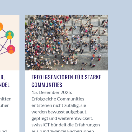
ER,
ERFOLGSFAKTOREN FÜR STARKE
NDEL
COMMUNITIES
15. Dezember 2025:
mitten
Erfolgreiche Communities
rüher
entstehen nicht zufällig, sie
werden bewusst aufgebaut,
gepflegt und weiterentwickelt.
swissICT bündelt die Erfahrungen
und
aus rund zwanzig Fachgruppen.