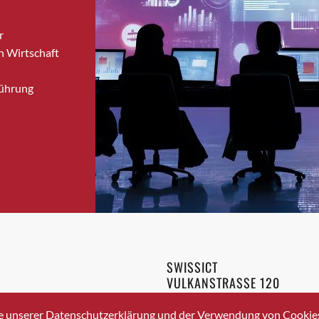
Bronschhofen
r
Brugg
n Wirtschaft
Brugg AG
Brütten
Führung
Bubendorf
Bubikon
Buchs (SG)
Burgdorf
Bäretswil
Bülach
Cazis
Cham
Chur
SWISSICT
Crissier
VULKANSTRASSE 120
Davos Platz
8048 ZURICH
3 336 40 20
Davos Platz 1
e unserer Datenschutzerklärung und der Verwendung von Cookies 