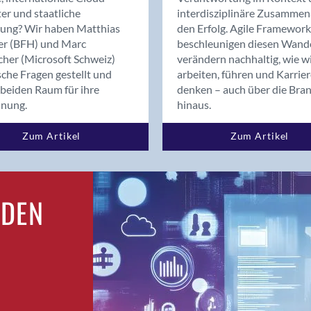
Bern
er und staatliche
interdisziplinäre Zusammen
Bern - Liebefeld
rung? Wir haben Matthias
den Erfolg. Agile Framework
er (BFH) und Marc
beschleunigen diesen Wand
Bern 15
cher (Microsoft Schweiz)
verändern nachhaltig, wie w
Bern 22
sche Fragen gestellt und
arbeiten, führen und Karrie
Bern 65
beiden Raum für ihre
denken – auch über die Bra
Bern 9
dnung.
hinaus.
Bern-Zollikofen
Zum Artikel
Zum Artikel
Biel/Bienne
Binningen
Birsfelden
Bolligen
RDEN
Bonaduz
Bonstetten
Bottighofen
Bremgarten bei Bern
Brig
Brig-Glis