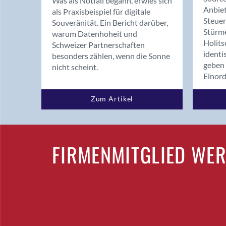
Was als Notfall begann, erwies sich
Anbiet
als Praxisbeispiel für digitale
Steue
Souveränität. Ein Bericht darüber,
Stürm
warum Datenhoheit und
Holits
Schweizer Partnerschaften
identi
besonders zählen, wenn die Sonne
geben 
nicht scheint.
Einor
Zum Artikel
FIRMENMITGLIED WE