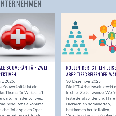
 UNTERNEHMEN
Amden
Andelfingen
Anwil
Appenzell
Au SG
Baar
Baden
Balsthal
Balzers
ALE SOUVERÄNITÄT: ZWEI
ROLLEN DER ICT: EIN LEIS
Basel
EKTIVEN
ABER TIEFGREIFENDER WA
Bassersdorf
rz 2026:
30. Dezember 2025:
Belp
le Souveränität ist ein
Die ICT-Arbeitswelt steckt 
Bendern
les Thema für Wirtschaft
in einer Zeitenwende: Wo f
Benken (SG)
rwaltung in der Schweiz.
feste Berufsbilder und klare
as bedeutet sie konkret
Hierarchien dominierten,
Bergdietikon
lche Rolle spielen Open
bestimmen heute Rollen,
Berlin
, internationale Cloud-
Verantwortung im Kontext 