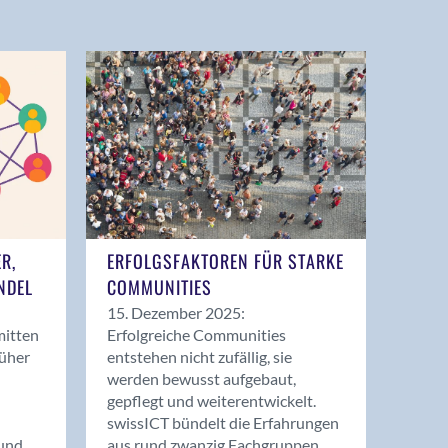
ER,
ERFOLGSFAKTOREN FÜR STARKE
NDEL
COMMUNITIES
15. Dezember 2025:
mitten
Erfolgreiche Communities
rüher
entstehen nicht zufällig, sie
werden bewusst aufgebaut,
gepflegt und weiterentwickelt.
swissICT bündelt die Erfahrungen
und
aus rund zwanzig Fachgruppen.