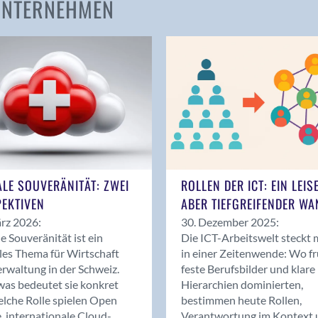
 UNTERNEHMEN
Amden
Andelfingen
Anwil
Appenzell
Au SG
Baar
Baden
Balsthal
Balzers
ALE SOUVERÄNITÄT: ZWEI
ROLLEN DER ICT: EIN LEIS
Basel
EKTIVEN
ABER TIEFGREIFENDER WA
Bassersdorf
rz 2026:
30. Dezember 2025:
Belp
le Souveränität ist ein
Die ICT-Arbeitswelt steckt 
Bendern
les Thema für Wirtschaft
in einer Zeitenwende: Wo f
Benken (SG)
rwaltung in der Schweiz.
feste Berufsbilder und klare
as bedeutet sie konkret
Hierarchien dominierten,
Bergdietikon
lche Rolle spielen Open
bestimmen heute Rollen,
Berlin
, internationale Cloud-
Verantwortung im Kontext 