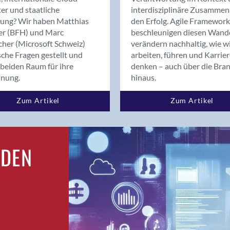
Bern
er und staatliche
interdisziplinäre Zusammen
Bern - Liebefeld
rung? Wir haben Matthias
den Erfolg. Agile Framework
er (BFH) und Marc
beschleunigen diesen Wand
Bern 15
cher (Microsoft Schweiz)
verändern nachhaltig, wie w
Bern 22
sche Fragen gestellt und
arbeiten, führen und Karrie
Bern 65
beiden Raum für ihre
denken – auch über die Bra
Bern 9
dnung.
hinaus.
Bern-Zollikofen
Zum Artikel
Zum Artikel
Biel/Bienne
Binningen
Birsfelden
Bolligen
RDEN
Bonaduz
Bonstetten
Bottighofen
Bremgarten bei Bern
Brig
Brig-Glis