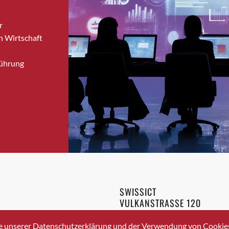
Bronschhofen
r
Brugg
n Wirtschaft
Brugg AG
Brütten
Führung
Bubendorf
Bubikon
Buchs (SG)
Burgdorf
Bäretswil
Bülach
Cazis
Cham
Chur
SWISSICT
Crissier
VULKANSTRASSE 120
Davos Platz
8048 ZURICH
3 336 40 20
Davos Platz 1
e unserer Datenschutzerklärung und der Verwendung von Cookies 