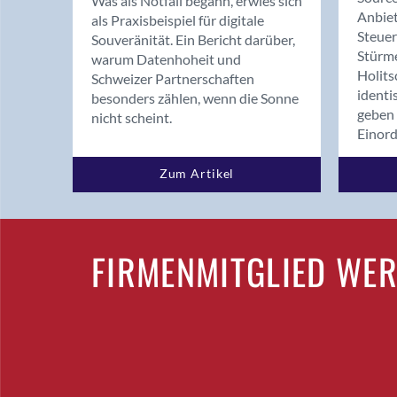
Was als Notfall begann, erwies sich
Anbiet
als Praxisbeispiel für digitale
Steue
Souveränität. Ein Bericht darüber,
Stürm
warum Datenhoheit und
Holits
Schweizer Partnerschaften
identi
besonders zählen, wenn die Sonne
geben 
nicht scheint.
Einor
Zum Artikel
FIRMENMITGLIED WE