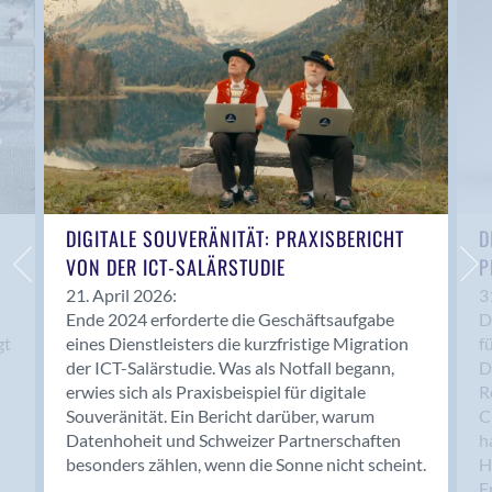
Anwil
Appenzell
Au SG
Baar
Baden
Balsthal
Balzers
Basel
DIGITALE SOUVERÄNITÄT: PRAXISBERICHT
D
VON DER ICT-SALÄRSTUDIE
P
Bassersdorf
Belp
21. April 2026:
3
Ende 2024 erforderte die Geschäftsaufgabe
D
Bendern
gt
eines Dienstleisters die kurzfristige Migration
f
Benken (SG)
der ICT-Salärstudie. Was als Notfall begann,
D
Bergdietikon
erwies sich als Praxisbeispiel für digitale
R
Berlin
Souveränität. Ein Bericht darüber, warum
C
Datenhoheit und Schweizer Partnerschaften
h
Bern
besonders zählen, wenn die Sonne nicht scheint.
H
Bern - Liebefeld
F