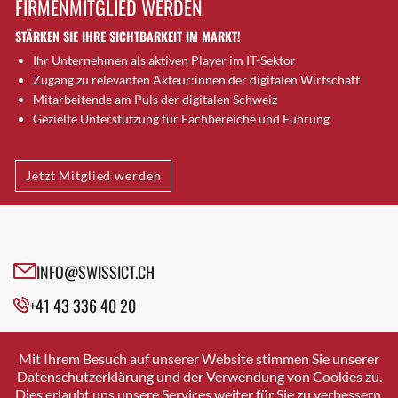
FIRMENMITGLIED WERDEN
Brugg AG
STÄRKEN SIE IHRE SICHTBARKEIT IM MARKT!
Brütten
Ihr Unternehmen als aktiven Player im IT-Sektor
Bubendorf
Zugang zu relevanten Akteur:innen der digitalen Wirtschaft
Bubikon
Mitarbeitende am Puls der digitalen Schweiz
Buchs (SG)
Gezielte Unterstützung für Fachbereiche und Führung
Burgdorf
Bäretswil
Jetzt Mitglied werden
Bülach
Cazis
Cham
Chur
INFO@SWISSICT.CH
Crissier
+41 43 336 40 20
Davos Platz
Davos Platz 1
SWISSICT
VULKANSTRASSE 120
Dierikon
Mit Ihrem Besuch auf unserer Website stimmen Sie unserer
8048 ZURICH
Datenschutzerklärung und der Verwendung von Cookies zu.
Dietikon
Dies erlaubt uns unsere Services weiter für Sie zu verbessern.