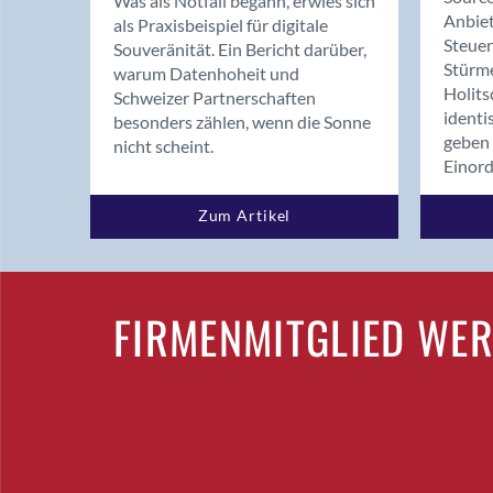
Was als Notfall begann, erwies sich
Anbiet
als Praxisbeispiel für digitale
Steue
Souveränität. Ein Bericht darüber,
Stürm
warum Datenhoheit und
Holits
Schweizer Partnerschaften
identi
besonders zählen, wenn die Sonne
geben 
nicht scheint.
Einor
Zum Artikel
FIRMENMITGLIED WE