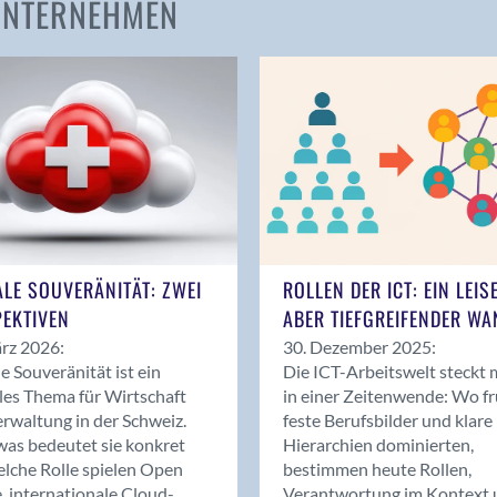
 UNTERNEHMEN
Amden
Andelfingen
Anwil
Appenzell
Au SG
Baar
Baden
Balsthal
Balzers
ALE SOUVERÄNITÄT: ZWEI
ROLLEN DER ICT: EIN LEIS
Basel
EKTIVEN
ABER TIEFGREIFENDER WA
Bassersdorf
rz 2026:
30. Dezember 2025:
Belp
le Souveränität ist ein
Die ICT-Arbeitswelt steckt 
Bendern
les Thema für Wirtschaft
in einer Zeitenwende: Wo f
Benken (SG)
rwaltung in der Schweiz.
feste Berufsbilder und klare
as bedeutet sie konkret
Hierarchien dominierten,
Bergdietikon
lche Rolle spielen Open
bestimmen heute Rollen,
Berlin
, internationale Cloud-
Verantwortung im Kontext 