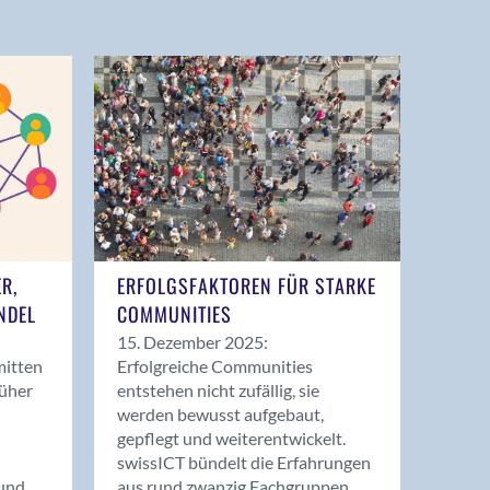
ER,
ERFOLGSFAKTOREN FÜR STARKE
NDEL
COMMUNITIES
15. Dezember 2025:
mitten
Erfolgreiche Communities
rüher
entstehen nicht zufällig, sie
werden bewusst aufgebaut,
gepflegt und weiterentwickelt.
swissICT bündelt die Erfahrungen
und
aus rund zwanzig Fachgruppen.