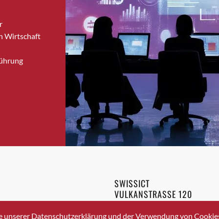
Bronschhofen
r
Brugg
n Wirtschaft
Brugg AG
Brütten
Führung
Bubendorf
Bubikon
Buchs (SG)
Burgdorf
Bäretswil
Bülach
Cazis
Cham
Chur
SWISSICT
Crissier
VULKANSTRASSE 120
Davos Platz
8048 ZURICH
3 336 40 20
Davos Platz 1
e unserer Datenschutzerklärung und der Verwendung von Cookies 