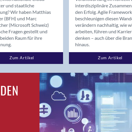
Bern
er und staatliche
interdisziplinäre Zusammen
Bern - Liebefeld
rung? Wir haben Matthias
den Erfolg. Agile Framework
er (BFH) und Marc
beschleunigen diesen Wand
Bern 15
cher (Microsoft Schweiz)
verändern nachhaltig, wie w
Bern 22
sche Fragen gestellt und
arbeiten, führen und Karrie
Bern 65
beiden Raum für ihre
denken – auch über die Bra
Bern 9
dnung.
hinaus.
Bern-Zollikofen
Zum Artikel
Zum Artikel
Biel/Bienne
Binningen
Birsfelden
Bolligen
RDEN
Bonaduz
Bonstetten
Bottighofen
Bremgarten bei Bern
Brig
Brig-Glis