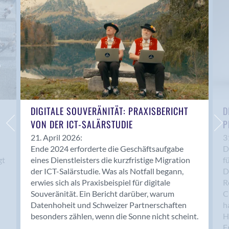
Anwil
Appenzell
Au SG
Baar
Baden
Balsthal
Balzers
Basel
DIGITALE SOUVERÄNITÄT: PRAXISBERICHT
D
VON DER ICT-SALÄRSTUDIE
P
Bassersdorf
Belp
21. April 2026:
3
Ende 2024 erforderte die Geschäftsaufgabe
D
Bendern
gt
eines Dienstleisters die kurzfristige Migration
f
Benken (SG)
der ICT-Salärstudie. Was als Notfall begann,
D
Bergdietikon
erwies sich als Praxisbeispiel für digitale
R
Berlin
Souveränität. Ein Bericht darüber, warum
C
Datenhoheit und Schweizer Partnerschaften
h
Bern
besonders zählen, wenn die Sonne nicht scheint.
H
Bern - Liebefeld
F