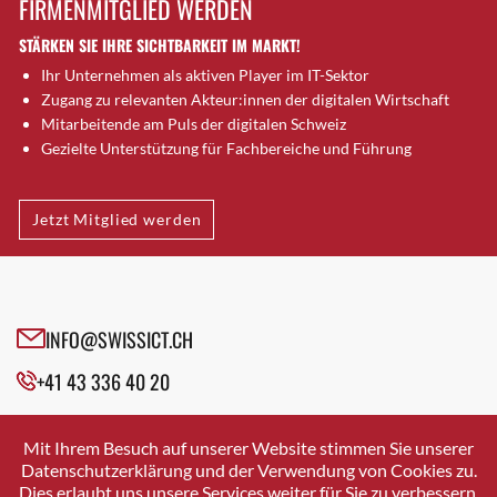
FIRMENMITGLIED WERDEN
Brugg AG
STÄRKEN SIE IHRE SICHTBARKEIT IM MARKT!
Brütten
Ihr Unternehmen als aktiven Player im IT-Sektor
Bubendorf
Zugang zu relevanten Akteur:innen der digitalen Wirtschaft
Bubikon
Mitarbeitende am Puls der digitalen Schweiz
Buchs (SG)
Gezielte Unterstützung für Fachbereiche und Führung
Burgdorf
Bäretswil
Jetzt Mitglied werden
Bülach
Cazis
Cham
Chur
INFO@SWISSICT.CH
Crissier
+41 43 336 40 20
Davos Platz
Davos Platz 1
SWISSICT
VULKANSTRASSE 120
Dierikon
Mit Ihrem Besuch auf unserer Website stimmen Sie unserer
8048 ZURICH
Datenschutzerklärung und der Verwendung von Cookies zu.
Dietikon
Dies erlaubt uns unsere Services weiter für Sie zu verbessern.