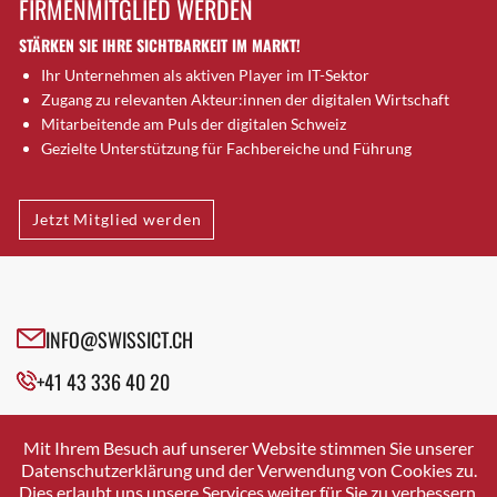
FIRMENMITGLIED WERDEN
Brugg AG
STÄRKEN SIE IHRE SICHTBARKEIT IM MARKT!
Brütten
Ihr Unternehmen als aktiven Player im IT-Sektor
Bubendorf
Zugang zu relevanten Akteur:innen der digitalen Wirtschaft
Bubikon
Mitarbeitende am Puls der digitalen Schweiz
Buchs (SG)
Gezielte Unterstützung für Fachbereiche und Führung
Burgdorf
Bäretswil
Jetzt Mitglied werden
Bülach
Cazis
Cham
Chur
INFO@SWISSICT.CH
Crissier
+41 43 336 40 20
Davos Platz
Davos Platz 1
SWISSICT
VULKANSTRASSE 120
Dierikon
Mit Ihrem Besuch auf unserer Website stimmen Sie unserer
8048 ZURICH
Datenschutzerklärung und der Verwendung von Cookies zu.
Dietikon
Dies erlaubt uns unsere Services weiter für Sie zu verbessern.