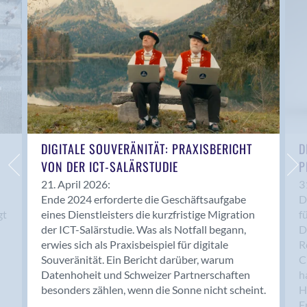
Anwil
Appenzell
Au SG
Baar
Baden
Balsthal
Balzers
Basel
DIGITALE SOUVERÄNITÄT: PRAXISBERICHT
D
VON DER ICT-SALÄRSTUDIE
P
Bassersdorf
Belp
21. April 2026:
3
Ende 2024 erforderte die Geschäftsaufgabe
D
Bendern
gt
eines Dienstleisters die kurzfristige Migration
f
Benken (SG)
der ICT-Salärstudie. Was als Notfall begann,
D
Bergdietikon
erwies sich als Praxisbeispiel für digitale
R
Berlin
Souveränität. Ein Bericht darüber, warum
C
Datenhoheit und Schweizer Partnerschaften
h
Bern
besonders zählen, wenn die Sonne nicht scheint.
H
Bern - Liebefeld
F