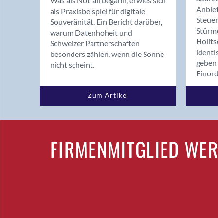
Was als Notfall begann, erwies sich
Anbiet
als Praxisbeispiel für digitale
Steue
Souveränität. Ein Bericht darüber,
Stürm
warum Datenhoheit und
Holits
Schweizer Partnerschaften
identi
besonders zählen, wenn die Sonne
geben 
nicht scheint.
Einor
Zum Artikel
FIRMENMITGLIED WE