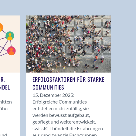
ER,
ERFOLGSFAKTOREN FÜR STARKE
NDEL
COMMUNITIES
15. Dezember 2025:
mitten
Erfolgreiche Communities
rüher
entstehen nicht zufällig, sie
werden bewusst aufgebaut,
gepflegt und weiterentwickelt.
swissICT bündelt die Erfahrungen
und
aus rund zwanzig Fachgruppen.