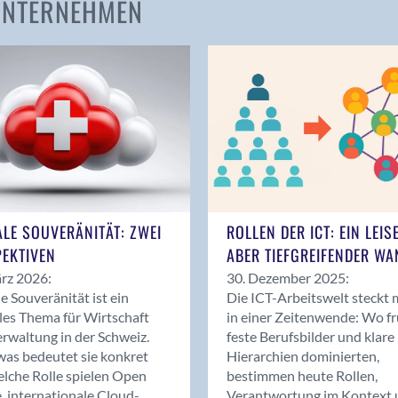
 UNTERNEHMEN
Amden
Andelfingen
Anwil
Appenzell
Au SG
Baar
Baden
Balsthal
Balzers
ALE SOUVERÄNITÄT: ZWEI
ROLLEN DER ICT: EIN LEIS
Basel
EKTIVEN
ABER TIEFGREIFENDER WA
Bassersdorf
rz 2026:
30. Dezember 2025:
Belp
le Souveränität ist ein
Die ICT-Arbeitswelt steckt 
Bendern
les Thema für Wirtschaft
in einer Zeitenwende: Wo f
Benken (SG)
rwaltung in der Schweiz.
feste Berufsbilder und klare
as bedeutet sie konkret
Hierarchien dominierten,
Bergdietikon
lche Rolle spielen Open
bestimmen heute Rollen,
Berlin
, internationale Cloud-
Verantwortung im Kontext 