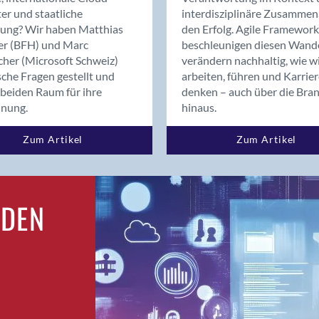
Bern
er und staatliche
interdisziplinäre Zusammen
Bern - Liebefeld
rung? Wir haben Matthias
den Erfolg. Agile Framework
er (BFH) und Marc
beschleunigen diesen Wand
Bern 15
cher (Microsoft Schweiz)
verändern nachhaltig, wie w
Bern 22
sche Fragen gestellt und
arbeiten, führen und Karrie
Bern 65
beiden Raum für ihre
denken – auch über die Bra
Bern 9
dnung.
hinaus.
Bern-Zollikofen
Zum Artikel
Zum Artikel
Biel/Bienne
Binningen
Birsfelden
Bolligen
RDEN
Bonaduz
Bonstetten
Bottighofen
Bremgarten bei Bern
Brig
Brig-Glis