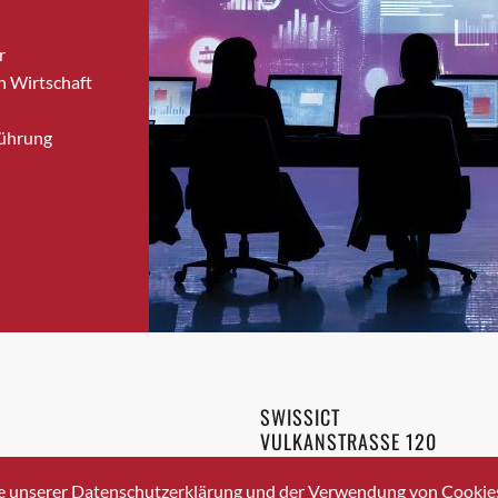
Bronschhofen
r
Brugg
n Wirtschaft
Brugg AG
Brütten
Führung
Bubendorf
Bubikon
Buchs (SG)
Burgdorf
Bäretswil
Bülach
Cazis
Cham
Chur
SWISSICT
Crissier
VULKANSTRASSE 120
Davos Platz
8048 ZURICH
3 336 40 20
Davos Platz 1
e unserer Datenschutzerklärung und der Verwendung von Cookies 