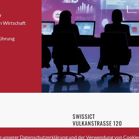
Bronschhofen
r
Brugg
n Wirtschaft
Brugg AG
Brütten
Führung
Bubendorf
Bubikon
Buchs (SG)
Burgdorf
Bäretswil
Bülach
Cazis
Cham
Chur
SWISSICT
Crissier
VULKANSTRASSE 120
Davos Platz
8048 ZURICH
3 336 40 20
Davos Platz 1
e unserer Datenschutzerklärung und der Verwendung von Cookies 