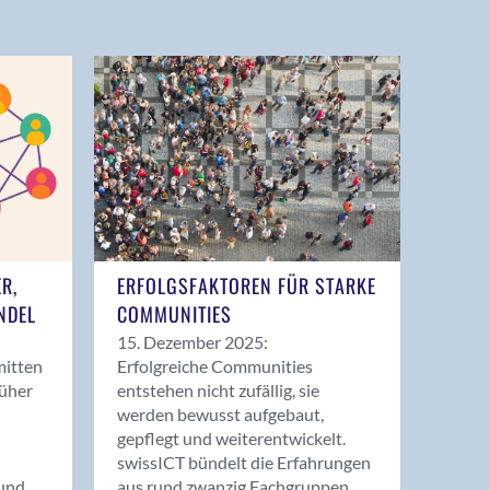
ER,
ERFOLGSFAKTOREN FÜR STARKE
NDEL
COMMUNITIES
15. Dezember 2025:
mitten
Erfolgreiche Communities
rüher
entstehen nicht zufällig, sie
werden bewusst aufgebaut,
gepflegt und weiterentwickelt.
swissICT bündelt die Erfahrungen
und
aus rund zwanzig Fachgruppen.