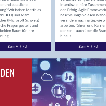
Bern
er und staatliche
interdisziplinäre Zusammen
Bern - Liebefeld
rung? Wir haben Matthias
den Erfolg. Agile Framework
er (BFH) und Marc
beschleunigen diesen Wand
Bern 15
cher (Microsoft Schweiz)
verändern nachhaltig, wie w
Bern 22
sche Fragen gestellt und
arbeiten, führen und Karrie
Bern 65
beiden Raum für ihre
denken – auch über die Bra
Bern 9
dnung.
hinaus.
Bern-Zollikofen
Zum Artikel
Zum Artikel
Biel/Bienne
Binningen
Birsfelden
Bolligen
RDEN
Bonaduz
Bonstetten
Bottighofen
Bremgarten bei Bern
Brig
Brig-Glis