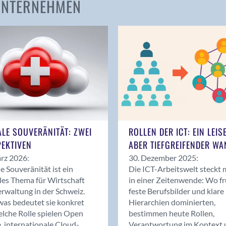
 UNTERNEHMEN
Amden
Andelfingen
Anwil
Appenzell
Au SG
Baar
Baden
Balsthal
Balzers
ALE SOUVERÄNITÄT: ZWEI
ROLLEN DER ICT: EIN LEIS
Basel
EKTIVEN
ABER TIEFGREIFENDER WA
Bassersdorf
rz 2026:
30. Dezember 2025:
Belp
le Souveränität ist ein
Die ICT-Arbeitswelt steckt 
Bendern
les Thema für Wirtschaft
in einer Zeitenwende: Wo f
Benken (SG)
rwaltung in der Schweiz.
feste Berufsbilder und klare
as bedeutet sie konkret
Hierarchien dominierten,
Bergdietikon
lche Rolle spielen Open
bestimmen heute Rollen,
Berlin
, internationale Cloud-
Verantwortung im Kontext 