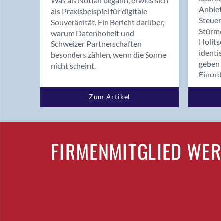
Was als Notfall begann, erwies sich
Anbiet
als Praxisbeispiel für digitale
Steue
Souveränität. Ein Bericht darüber,
Stürm
warum Datenhoheit und
Holits
Schweizer Partnerschaften
identi
besonders zählen, wenn die Sonne
geben 
nicht scheint.
Einor
Zum Artikel
FIRMENMITGLIED WE