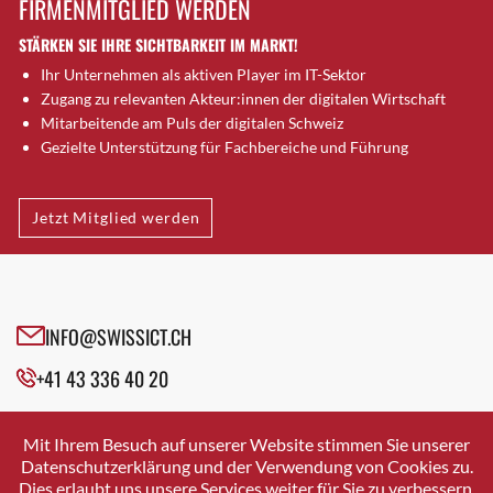
FIRMENMITGLIED WERDEN
Brugg AG
STÄRKEN SIE IHRE SICHTBARKEIT IM MARKT!
Brütten
Ihr Unternehmen als aktiven Player im IT-Sektor
Bubendorf
Zugang zu relevanten Akteur:innen der digitalen Wirtschaft
Bubikon
Mitarbeitende am Puls der digitalen Schweiz
Buchs (SG)
Gezielte Unterstützung für Fachbereiche und Führung
Burgdorf
Bäretswil
Jetzt Mitglied werden
Bülach
Cazis
Cham
Chur
INFO@SWISSICT.CH
Crissier
+41 43 336 40 20
Davos Platz
Davos Platz 1
SWISSICT
VULKANSTRASSE 120
Dierikon
Mit Ihrem Besuch auf unserer Website stimmen Sie unserer
8048 ZURICH
Datenschutzerklärung und der Verwendung von Cookies zu.
Dietikon
Dies erlaubt uns unsere Services weiter für Sie zu verbessern.