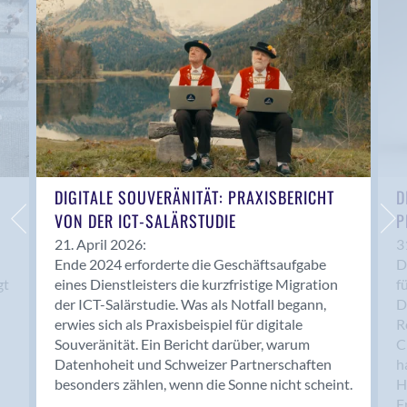
Anwil
Appenzell
Au SG
Baar
Baden
Balsthal
Balzers
Basel
DIGITALE SOUVERÄNITÄT: PRAXISBERICHT
D
VON DER ICT-SALÄRSTUDIE
P
Bassersdorf
Belp
21. April 2026:
3
Ende 2024 erforderte die Geschäftsaufgabe
D
Bendern
gt
eines Dienstleisters die kurzfristige Migration
f
Benken (SG)
der ICT-Salärstudie. Was als Notfall begann,
D
Bergdietikon
erwies sich als Praxisbeispiel für digitale
R
Berlin
Souveränität. Ein Bericht darüber, warum
C
Datenhoheit und Schweizer Partnerschaften
h
Bern
besonders zählen, wenn die Sonne nicht scheint.
H
Bern - Liebefeld
F