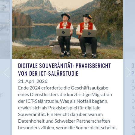
Anwil
Appenzell
Au SG
Baar
Baden
Balsthal
Balzers
Basel
DIGITALE SOUVERÄNITÄT: PRAXISBERICHT
D
VON DER ICT-SALÄRSTUDIE
P
Bassersdorf
Belp
21. April 2026:
3
Ende 2024 erforderte die Geschäftsaufgabe
D
Bendern
gt
eines Dienstleisters die kurzfristige Migration
f
Benken (SG)
der ICT-Salärstudie. Was als Notfall begann,
D
Bergdietikon
erwies sich als Praxisbeispiel für digitale
R
Berlin
Souveränität. Ein Bericht darüber, warum
C
Datenhoheit und Schweizer Partnerschaften
h
Bern
besonders zählen, wenn die Sonne nicht scheint.
H
Bern - Liebefeld
F