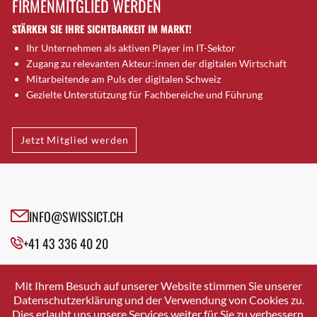
FIRMENMITGLIED WERDEN
Brugg AG
STÄRKEN SIE IHRE SICHTBARKEIT IM MARKT!
Brütten
Ihr Unternehmen als aktiven Player im IT-Sektor
Bubendorf
Zugang zu relevanten Akteur:innen der digitalen Wirtschaft
Bubikon
Mitarbeitende am Puls der digitalen Schweiz
Buchs (SG)
Gezielte Unterstützung für Fachbereiche und Führung
Burgdorf
Bäretswil
Jetzt Mitglied werden
Bülach
Cazis
Cham
Chur
INFO@SWISSICT.CH
Crissier
+41 43 336 40 20
Davos Platz
Davos Platz 1
SWISSICT
VULKANSTRASSE 120
Dierikon
Mit Ihrem Besuch auf unserer Website stimmen Sie unserer
8048 ZURICH
Datenschutzerklärung und der Verwendung von Cookies zu.
Dietikon
Dies erlaubt uns unsere Services weiter für Sie zu verbessern.