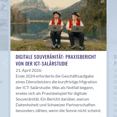
Anwil
Appenzell
Au SG
Baar
Baden
Balsthal
Balzers
Basel
DIGITALE SOUVERÄNITÄT: PRAXISBERICHT
D
VON DER ICT-SALÄRSTUDIE
P
Bassersdorf
Belp
21. April 2026:
3
Ende 2024 erforderte die Geschäftsaufgabe
D
Bendern
gt
eines Dienstleisters die kurzfristige Migration
f
Benken (SG)
der ICT-Salärstudie. Was als Notfall begann,
D
Bergdietikon
erwies sich als Praxisbeispiel für digitale
R
Berlin
Souveränität. Ein Bericht darüber, warum
C
Datenhoheit und Schweizer Partnerschaften
h
Bern
besonders zählen, wenn die Sonne nicht scheint.
H
Bern - Liebefeld
F