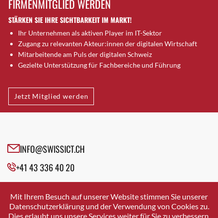
FIRMENMITGLIED WERDEN
Brugg AG
STÄRKEN SIE IHRE SICHTBARKEIT IM MARKT!
Brütten
Ihr Unternehmen als aktiven Player im IT-Sektor
Bubendorf
Zugang zu relevanten Akteur:innen der digitalen Wirtschaft
Bubikon
Mitarbeitende am Puls der digitalen Schweiz
Buchs (SG)
Gezielte Unterstützung für Fachbereiche und Führung
Burgdorf
Bäretswil
Jetzt Mitglied werden
Bülach
Cazis
Cham
Chur
INFO@SWISSICT.CH
Crissier
+41 43 336 40 20
Davos Platz
Davos Platz 1
SWISSICT
VULKANSTRASSE 120
Dierikon
Mit Ihrem Besuch auf unserer Website stimmen Sie unserer
8048 ZURICH
Datenschutzerklärung und der Verwendung von Cookies zu.
Dietikon
Dies erlaubt uns unsere Services weiter für Sie zu verbessern.