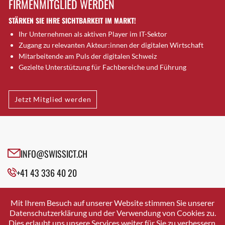
FIRMENMITGLIED WERDEN
Brütten
STÄRKEN SIE IHRE SICHTBARKEIT IM MARKT!
Bubendorf
Ihr Unternehmen als aktiven Player im IT-Sektor
Bubikon
Zugang zu relevanten Akteur:innen der digitalen Wirtschaft
Buchs (SG)
Mitarbeitende am Puls der digitalen Schweiz
Burgdorf
Gezielte Unterstützung für Fachbereiche und Führung
Bäretswil
Bülach
Jetzt Mitglied werden
Cazis
Cham
Chur
Crissier
INFO@SWISSICT.CH
Davos Platz
+41 43 336 40 20
Davos Platz 1
Dierikon
SWISSICT
VULKANSTRASSE 120
Dietikon
Mit Ihrem Besuch auf unserer Website stimmen Sie unserer
8048 ZURICH
Datenschutzerklärung und der Verwendung von Cookies zu.
Dietlikon
Dies erlaubt uns unsere Services weiter für Sie zu verbessern.