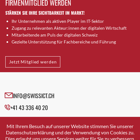
FIRMENMITGLIED WERDEN
Brugg AG
STÄRKEN SIE IHRE SICHTBARKEIT IM MARKT!
Brütten
Ihr Unternehmen als aktiven Player im IT-Sektor
Bubendorf
Zugang zu relevanten Akteur:innen der digitalen Wirtschaft
Bubikon
Mitarbeitende am Puls der digitalen Schweiz
Buchs (SG)
Gezielte Unterstützung für Fachbereiche und Führung
Burgdorf
Bäretswil
Jetzt Mitglied werden
Bülach
Cazis
Cham
Chur
INFO@SWISSICT.CH
Crissier
+41 43 336 40 20
Davos Platz
Davos Platz 1
SWISSICT
VULKANSTRASSE 120
Dierikon
Mit Ihrem Besuch auf unserer Website stimmen Sie unserer
8048 ZURICH
Datenschutzerklärung und der Verwendung von Cookies zu.
Dietikon
Dies erlaubt uns unsere Services weiter für Sie zu verbessern.