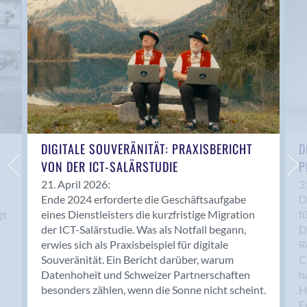
Anwil
Appenzell
Au SG
Baar
Baden
Balsthal
Balzers
Basel
DIGITALE SOUVERÄNITÄT: PRAXISBERICHT
D
VON DER ICT-SALÄRSTUDIE
P
Bassersdorf
Belp
21. April 2026:
3
Ende 2024 erforderte die Geschäftsaufgabe
D
Bendern
gt
eines Dienstleisters die kurzfristige Migration
f
Benken (SG)
der ICT-Salärstudie. Was als Notfall begann,
D
Bergdietikon
erwies sich als Praxisbeispiel für digitale
R
Berlin
Souveränität. Ein Bericht darüber, warum
C
Datenhoheit und Schweizer Partnerschaften
h
Bern
besonders zählen, wenn die Sonne nicht scheint.
H
Bern - Liebefeld
F