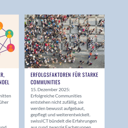
ER,
ERFOLGSFAKTOREN FÜR STARKE
NDEL
COMMUNITIES
15. Dezember 2025:
mitten
Erfolgreiche Communities
rüher
entstehen nicht zufällig, sie
werden bewusst aufgebaut,
gepflegt und weiterentwickelt.
swissICT bündelt die Erfahrungen
und
aus rund zwanzig Fachgruppen.