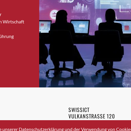
Bronschhofen
r
Brugg
n Wirtschaft
Brugg AG
Brütten
Führung
Bubendorf
Bubikon
Buchs (SG)
Burgdorf
Bäretswil
Bülach
Cazis
Cham
Chur
SWISSICT
Crissier
VULKANSTRASSE 120
Davos Platz
8048 ZURICH
3 336 40 20
Davos Platz 1
e unserer Datenschutzerklärung und der Verwendung von Cookies 