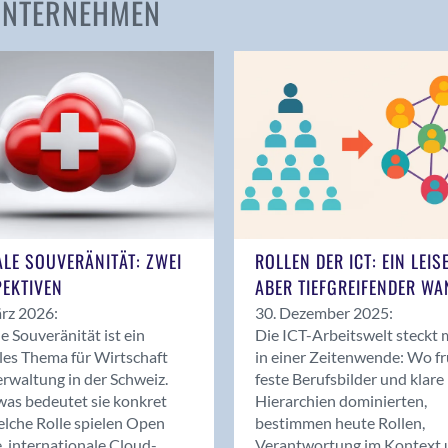
 UNTERNEHMEN
Amden
Andelfingen
Anwil
Appenzell
Au SG
Baar
Baden
Balsthal
Balzers
ALE SOUVERÄNITÄT: ZWEI
ROLLEN DER ICT: EIN LEIS
Basel
EKTIVEN
ABER TIEFGREIFENDER WA
Bassersdorf
rz 2026:
30. Dezember 2025:
Belp
le Souveränität ist ein
Die ICT-Arbeitswelt steckt 
Bendern
les Thema für Wirtschaft
in einer Zeitenwende: Wo f
Benken (SG)
rwaltung in der Schweiz.
feste Berufsbilder und klare
as bedeutet sie konkret
Hierarchien dominierten,
Bergdietikon
lche Rolle spielen Open
bestimmen heute Rollen,
Berlin
, internationale Cloud-
Verantwortung im Kontext 