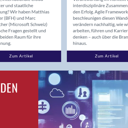
Bern
er und staatliche
interdisziplinäre Zusammen
Bern - Liebefeld
rung? Wir haben Matthias
den Erfolg. Agile Framework
er (BFH) und Marc
beschleunigen diesen Wand
Bern 15
cher (Microsoft Schweiz)
verändern nachhaltig, wie w
Bern 22
sche Fragen gestellt und
arbeiten, führen und Karrie
Bern 65
beiden Raum für ihre
denken – auch über die Bra
Bern 9
dnung.
hinaus.
Bern-Zollikofen
Zum Artikel
Zum Artikel
Biel/Bienne
Binningen
Birsfelden
Bolligen
RDEN
Bonaduz
Bonstetten
Bottighofen
Bremgarten bei Bern
Brig
Brig-Glis