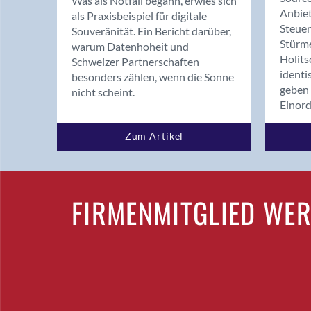
Was als Notfall begann, erwies sich
Anbiet
als Praxisbeispiel für digitale
Steue
Souveränität. Ein Bericht darüber,
Stürm
warum Datenhoheit und
Holits
Schweizer Partnerschaften
identi
besonders zählen, wenn die Sonne
geben 
nicht scheint.
Einor
Zum Artikel
FIRMENMITGLIED WE