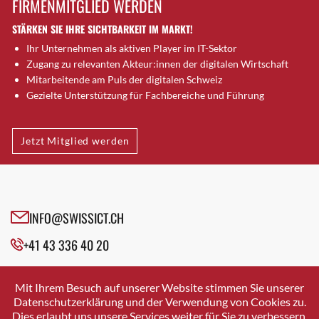
FIRMENMITGLIED WERDEN
Brütten
STÄRKEN SIE IHRE SICHTBARKEIT IM MARKT!
Bubendorf
Ihr Unternehmen als aktiven Player im IT-Sektor
Bubikon
Zugang zu relevanten Akteur:innen der digitalen Wirtschaft
Buchs (SG)
Mitarbeitende am Puls der digitalen Schweiz
Burgdorf
Gezielte Unterstützung für Fachbereiche und Führung
Bäretswil
Bülach
Jetzt Mitglied werden
Cazis
Cham
Chur
Crissier
INFO@SWISSICT.CH
Davos Platz
+41 43 336 40 20
Davos Platz 1
Dierikon
SWISSICT
VULKANSTRASSE 120
Dietikon
Mit Ihrem Besuch auf unserer Website stimmen Sie unserer
8048 ZURICH
Datenschutzerklärung und der Verwendung von Cookies zu.
Dietlikon
Dies erlaubt uns unsere Services weiter für Sie zu verbessern.