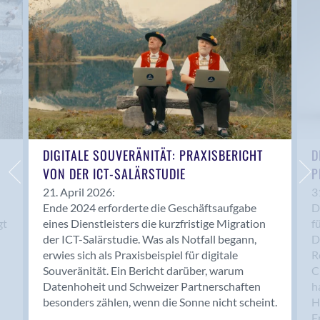
Anwil
Appenzell
Au SG
Baar
Baden
Balsthal
Balzers
Basel
DIGITALE SOUVERÄNITÄT: PRAXISBERICHT
D
VON DER ICT-SALÄRSTUDIE
P
Bassersdorf
Belp
21. April 2026:
3
Ende 2024 erforderte die Geschäftsaufgabe
D
Bendern
gt
eines Dienstleisters die kurzfristige Migration
f
Benken (SG)
der ICT-Salärstudie. Was als Notfall begann,
D
Bergdietikon
erwies sich als Praxisbeispiel für digitale
R
Berlin
Souveränität. Ein Bericht darüber, warum
C
Datenhoheit und Schweizer Partnerschaften
h
Bern
besonders zählen, wenn die Sonne nicht scheint.
H
Bern - Liebefeld
F