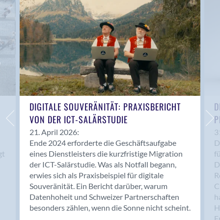
Anwil
Appenzell
Au SG
Baar
Baden
Balsthal
Balzers
Basel
DIGITALE SOUVERÄNITÄT: PRAXISBERICHT
D
VON DER ICT-SALÄRSTUDIE
P
Bassersdorf
Belp
21. April 2026:
3
Ende 2024 erforderte die Geschäftsaufgabe
D
Bendern
gt
eines Dienstleisters die kurzfristige Migration
f
Benken (SG)
der ICT-Salärstudie. Was als Notfall begann,
D
Bergdietikon
erwies sich als Praxisbeispiel für digitale
R
Berlin
Souveränität. Ein Bericht darüber, warum
C
Datenhoheit und Schweizer Partnerschaften
h
Bern
besonders zählen, wenn die Sonne nicht scheint.
H
Bern - Liebefeld
F