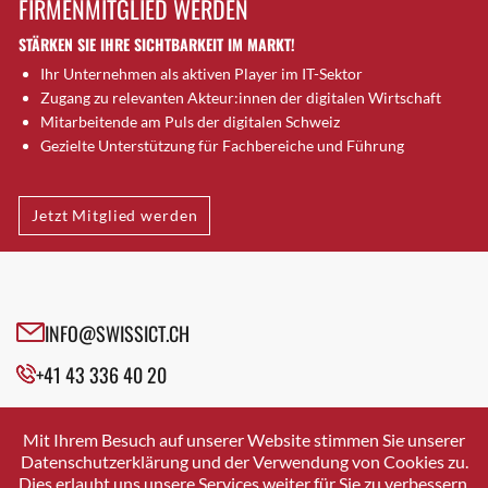
FIRMENMITGLIED WERDEN
Brütten
STÄRKEN SIE IHRE SICHTBARKEIT IM MARKT!
Bubendorf
Ihr Unternehmen als aktiven Player im IT-Sektor
Bubikon
Zugang zu relevanten Akteur:innen der digitalen Wirtschaft
Buchs (SG)
Mitarbeitende am Puls der digitalen Schweiz
Burgdorf
Gezielte Unterstützung für Fachbereiche und Führung
Bäretswil
Bülach
Jetzt Mitglied werden
Cazis
Cham
Chur
Crissier
INFO@SWISSICT.CH
Davos Platz
+41 43 336 40 20
Davos Platz 1
Dierikon
SWISSICT
VULKANSTRASSE 120
Dietikon
Mit Ihrem Besuch auf unserer Website stimmen Sie unserer
8048 ZURICH
Datenschutzerklärung und der Verwendung von Cookies zu.
Dietlikon
Dies erlaubt uns unsere Services weiter für Sie zu verbessern.