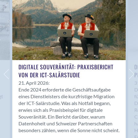
Anwil
Appenzell
Au SG
Baar
Baden
Balsthal
Balzers
Basel
DIGITALE SOUVERÄNITÄT: PRAXISBERICHT
D
VON DER ICT-SALÄRSTUDIE
P
Bassersdorf
Belp
21. April 2026:
3
Ende 2024 erforderte die Geschäftsaufgabe
D
Bendern
gt
eines Dienstleisters die kurzfristige Migration
f
Benken (SG)
der ICT-Salärstudie. Was als Notfall begann,
D
Bergdietikon
erwies sich als Praxisbeispiel für digitale
R
Berlin
Souveränität. Ein Bericht darüber, warum
C
Datenhoheit und Schweizer Partnerschaften
h
Bern
besonders zählen, wenn die Sonne nicht scheint.
H
Bern - Liebefeld
F