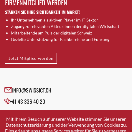
FIRMENMITGLIED WERDEN
Brütten
STÄRKEN SIE IHRE SICHTBARKEIT IM MARKT!
Bubendorf
Ihr Unternehmen als aktiven Player im IT-Sektor
Bubikon
Zugang zu relevanten Akteur:innen der digitalen Wirtschaft
Buchs (SG)
Mitarbeitende am Puls der digitalen Schweiz
Burgdorf
Gezielte Unterstützung für Fachbereiche und Führung
Bäretswil
Bülach
Jetzt Mitglied werden
Cazis
Cham
Chur
Crissier
INFO@SWISSICT.CH
Davos Platz
+41 43 336 40 20
Davos Platz 1
Dierikon
SWISSICT
VULKANSTRASSE 120
Dietikon
Mit Ihrem Besuch auf unserer Website stimmen Sie unserer
8048 ZURICH
Datenschutzerklärung und der Verwendung von Cookies zu.
Dietlikon
Dies erlaubt uns unsere Services weiter für Sie zu verbessern.