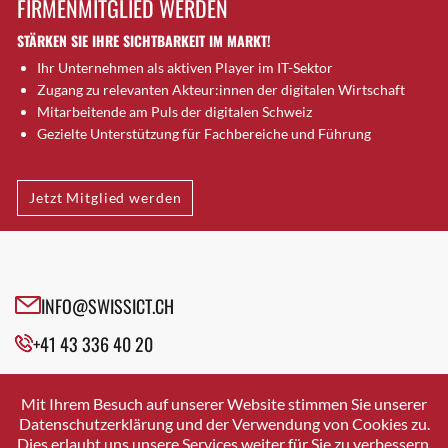
FIRMENMITGLIED WERDEN
Brugg AG
STÄRKEN SIE IHRE SICHTBARKEIT IM MARKT!
Brütten
Ihr Unternehmen als aktiven Player im IT-Sektor
Bubendorf
Zugang zu relevanten Akteur:innen der digitalen Wirtschaft
Bubikon
Mitarbeitende am Puls der digitalen Schweiz
Buchs (SG)
Gezielte Unterstützung für Fachbereiche und Führung
Burgdorf
Bäretswil
Jetzt Mitglied werden
Bülach
Cazis
Cham
Chur
INFO@SWISSICT.CH
Crissier
+41 43 336 40 20
Davos Platz
Davos Platz 1
SWISSICT
VULKANSTRASSE 120
Dierikon
Mit Ihrem Besuch auf unserer Website stimmen Sie unserer
8048 ZURICH
Datenschutzerklärung und der Verwendung von Cookies zu.
Dietikon
Dies erlaubt uns unsere Services weiter für Sie zu verbessern.