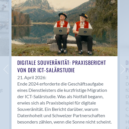
Anwil
Appenzell
Au SG
Baar
Baden
Balsthal
Balzers
Basel
DIGITALE SOUVERÄNITÄT: PRAXISBERICHT
D
VON DER ICT-SALÄRSTUDIE
P
Bassersdorf
Belp
21. April 2026:
3
Ende 2024 erforderte die Geschäftsaufgabe
D
Bendern
gt
eines Dienstleisters die kurzfristige Migration
f
Benken (SG)
der ICT-Salärstudie. Was als Notfall begann,
D
Bergdietikon
erwies sich als Praxisbeispiel für digitale
R
Berlin
Souveränität. Ein Bericht darüber, warum
C
Datenhoheit und Schweizer Partnerschaften
h
Bern
besonders zählen, wenn die Sonne nicht scheint.
H
Bern - Liebefeld
F