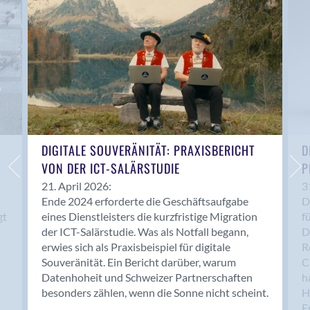
Anwil
Appenzell
Au SG
Baar
Baden
Balsthal
Balzers
Basel
DIGITALE SOUVERÄNITÄT: PRAXISBERICHT
D
VON DER ICT-SALÄRSTUDIE
P
Bassersdorf
Belp
21. April 2026:
3
Ende 2024 erforderte die Geschäftsaufgabe
D
Bendern
gt
eines Dienstleisters die kurzfristige Migration
f
Benken (SG)
der ICT-Salärstudie. Was als Notfall begann,
D
Bergdietikon
erwies sich als Praxisbeispiel für digitale
R
Berlin
Souveränität. Ein Bericht darüber, warum
C
Datenhoheit und Schweizer Partnerschaften
h
Bern
besonders zählen, wenn die Sonne nicht scheint.
H
Bern - Liebefeld
F