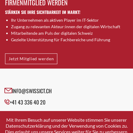
FIRMENMITGLIED WERDEN
Brütten
STÄRKEN SIE IHRE SICHTBARKEIT IM MARKT!
Bubendorf
Ihr Unternehmen als aktiven Player im IT-Sektor
Bubikon
Zugang zu relevanten Akteur:innen der digitalen Wirtschaft
Buchs (SG)
Mitarbeitende am Puls der digitalen Schweiz
Burgdorf
Gezielte Unterstützung für Fachbereiche und Führung
Bäretswil
Bülach
Jetzt Mitglied werden
Cazis
Cham
Chur
Crissier
INFO@SWISSICT.CH
Davos Platz
+41 43 336 40 20
Davos Platz 1
Dierikon
SWISSICT
VULKANSTRASSE 120
Dietikon
Mit Ihrem Besuch auf unserer Website stimmen Sie unserer
8048 ZURICH
Datenschutzerklärung und der Verwendung von Cookies zu.
Dietlikon
Dies erlaubt uns unsere Services weiter für Sie zu verbessern.