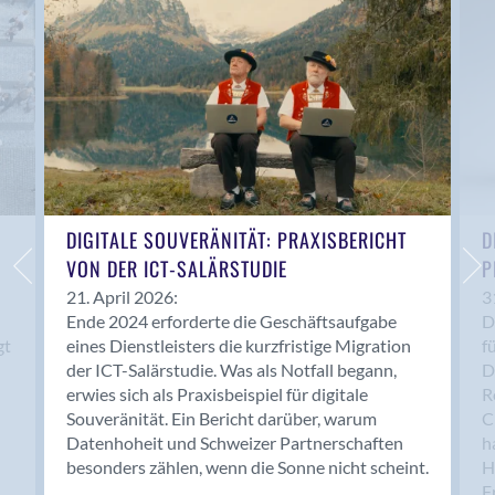
Anwil
Appenzell
Au SG
Baar
Baden
Balsthal
Balzers
Basel
DIGITALE SOUVERÄNITÄT: PRAXISBERICHT
D
VON DER ICT-SALÄRSTUDIE
P
Bassersdorf
Belp
21. April 2026:
3
Ende 2024 erforderte die Geschäftsaufgabe
D
Bendern
gt
eines Dienstleisters die kurzfristige Migration
f
Benken (SG)
der ICT-Salärstudie. Was als Notfall begann,
D
Bergdietikon
erwies sich als Praxisbeispiel für digitale
R
Berlin
Souveränität. Ein Bericht darüber, warum
C
Datenhoheit und Schweizer Partnerschaften
h
Bern
besonders zählen, wenn die Sonne nicht scheint.
H
Bern - Liebefeld
F