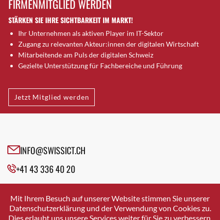
FIRMENMITGLIED WERDEN
Brugg AG
STÄRKEN SIE IHRE SICHTBARKEIT IM MARKT!
Brütten
Ihr Unternehmen als aktiven Player im IT-Sektor
Bubendorf
Zugang zu relevanten Akteur:innen der digitalen Wirtschaft
Bubikon
Mitarbeitende am Puls der digitalen Schweiz
Buchs (SG)
Gezielte Unterstützung für Fachbereiche und Führung
Burgdorf
Bäretswil
Jetzt Mitglied werden
Bülach
Cazis
Cham
Chur
INFO@SWISSICT.CH
Crissier
+41 43 336 40 20
Davos Platz
Davos Platz 1
SWISSICT
VULKANSTRASSE 120
Dierikon
Mit Ihrem Besuch auf unserer Website stimmen Sie unserer
8048 ZURICH
Datenschutzerklärung und der Verwendung von Cookies zu.
Dietikon
Dies erlaubt uns unsere Services weiter für Sie zu verbessern.