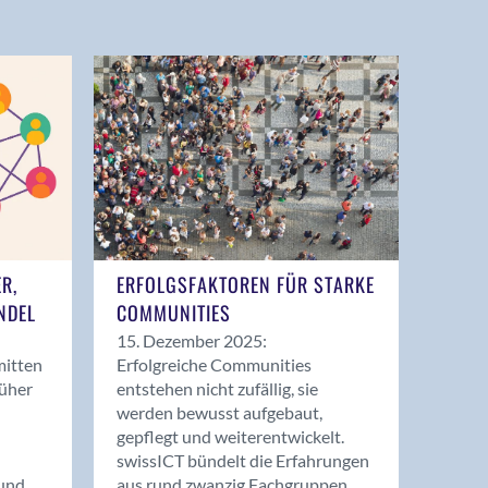
ER,
ERFOLGSFAKTOREN FÜR STARKE
NDEL
COMMUNITIES
15. Dezember 2025:
mitten
Erfolgreiche Communities
rüher
entstehen nicht zufällig, sie
werden bewusst aufgebaut,
gepflegt und weiterentwickelt.
swissICT bündelt die Erfahrungen
und
aus rund zwanzig Fachgruppen.