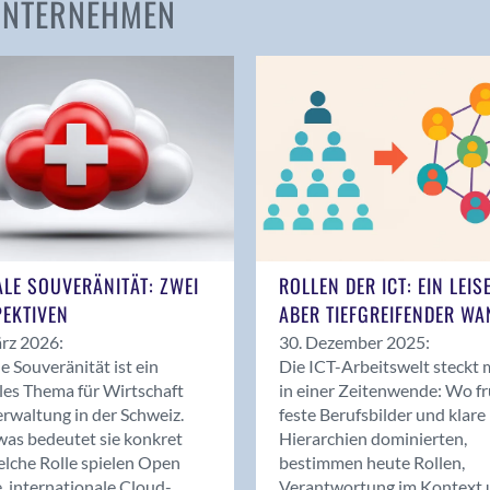
 UNTERNEHMEN
Amden
Andelfingen
Anwil
Appenzell
Au SG
Baar
Baden
Balsthal
Balzers
ALE SOUVERÄNITÄT: ZWEI
ROLLEN DER ICT: EIN LEIS
Basel
EKTIVEN
ABER TIEFGREIFENDER WA
Bassersdorf
rz 2026:
30. Dezember 2025:
Belp
le Souveränität ist ein
Die ICT-Arbeitswelt steckt 
Bendern
les Thema für Wirtschaft
in einer Zeitenwende: Wo f
Benken (SG)
rwaltung in der Schweiz.
feste Berufsbilder und klare
as bedeutet sie konkret
Hierarchien dominierten,
Bergdietikon
lche Rolle spielen Open
bestimmen heute Rollen,
Berlin
, internationale Cloud-
Verantwortung im Kontext 