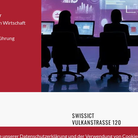
Bronschhofen
r
Brugg
n Wirtschaft
Brugg AG
Brütten
Führung
Bubendorf
Bubikon
Buchs (SG)
Burgdorf
Bäretswil
Bülach
Cazis
Cham
Chur
SWISSICT
Crissier
VULKANSTRASSE 120
Davos Platz
8048 ZURICH
3 336 40 20
Davos Platz 1
e unserer Datenschutzerklärung und der Verwendung von Cookies 