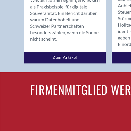
Was als Notfall begann, erwies sich
Anbiet
als Praxisbeispiel für digitale
Steue
Souveränität. Ein Bericht darüber,
Stürm
warum Datenhoheit und
Holits
Schweizer Partnerschaften
identi
besonders zählen, wenn die Sonne
geben 
nicht scheint.
Einor
Zum Artikel
FIRMENMITGLIED WE