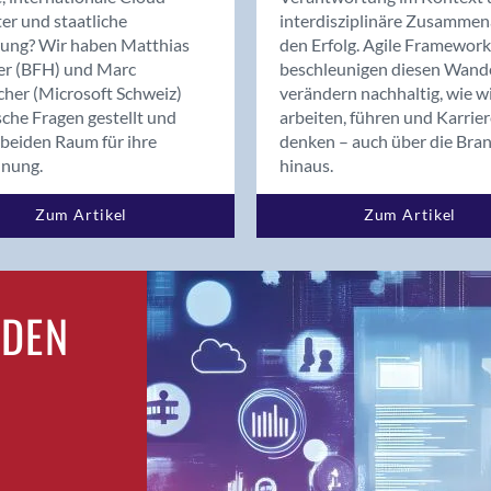
Bern
er und staatliche
interdisziplinäre Zusammen
Bern - Liebefeld
rung? Wir haben Matthias
den Erfolg. Agile Framework
er (BFH) und Marc
beschleunigen diesen Wand
Bern 15
cher (Microsoft Schweiz)
verändern nachhaltig, wie w
Bern 22
sche Fragen gestellt und
arbeiten, führen und Karrie
Bern 65
beiden Raum für ihre
denken – auch über die Bra
Bern 9
dnung.
hinaus.
Bern-Zollikofen
Zum Artikel
Zum Artikel
Biel/Bienne
Binningen
Birsfelden
Bolligen
RDEN
Bonaduz
Bonstetten
Bottighofen
Bremgarten bei Bern
Brig
Brig-Glis