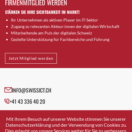
FIRMENMITGLIED WERDEN
Brugg AG
STÄRKEN SIE IHRE SICHTBARKEIT IM MARKT!
Brütten
Ihr Unternehmen als aktiven Player im IT-Sektor
Bubendorf
Zugang zu relevanten Akteur:innen der digitalen Wirtschaft
Bubikon
Mitarbeitende am Puls der digitalen Schweiz
Buchs (SG)
Gezielte Unterstützung für Fachbereiche und Führung
Burgdorf
Bäretswil
Jetzt Mitglied werden
Bülach
Cazis
Cham
Chur
INFO@SWISSICT.CH
Crissier
+41 43 336 40 20
Davos Platz
Davos Platz 1
SWISSICT
VULKANSTRASSE 120
Dierikon
Mit Ihrem Besuch auf unserer Website stimmen Sie unserer
8048 ZURICH
Datenschutzerklärung und der Verwendung von Cookies zu.
Dietikon
Dies erlaubt uns unsere Services weiter für Sie zu verbessern.