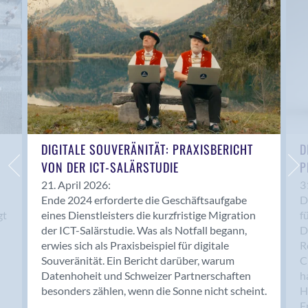
Anwil
Appenzell
Au SG
Baar
Baden
Balsthal
Balzers
Basel
DIGITALE SOUVERÄNITÄT: PRAXISBERICHT
D
VON DER ICT-SALÄRSTUDIE
P
Bassersdorf
Belp
21. April 2026:
3
Ende 2024 erforderte die Geschäftsaufgabe
D
Bendern
gt
eines Dienstleisters die kurzfristige Migration
f
Benken (SG)
der ICT-Salärstudie. Was als Notfall begann,
D
Bergdietikon
erwies sich als Praxisbeispiel für digitale
R
Berlin
Souveränität. Ein Bericht darüber, warum
C
Datenhoheit und Schweizer Partnerschaften
h
Bern
besonders zählen, wenn die Sonne nicht scheint.
H
Bern - Liebefeld
F