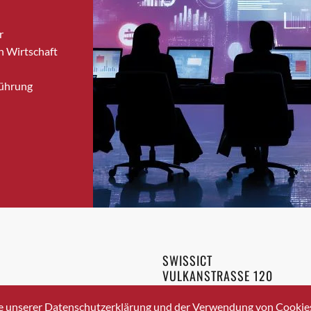
Bronschhofen
r
Brugg
n Wirtschaft
Brugg AG
Brütten
Führung
Bubendorf
Bubikon
Buchs (SG)
Burgdorf
Bäretswil
Bülach
Cazis
Cham
Chur
SWISSICT
Crissier
VULKANSTRASSE 120
Davos Platz
8048 ZURICH
3 336 40 20
Davos Platz 1
e unserer Datenschutzerklärung und der Verwendung von Cookies 