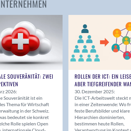
 UNTERNEHMEN
Amden
Andelfingen
Anwil
Appenzell
Au SG
Baar
Baden
Balsthal
Balzers
ALE SOUVERÄNITÄT: ZWEI
ROLLEN DER ICT: EIN LEIS
Basel
EKTIVEN
ABER TIEFGREIFENDER WA
Bassersdorf
rz 2026:
30. Dezember 2025:
Belp
le Souveränität ist ein
Die ICT-Arbeitswelt steckt 
Bendern
les Thema für Wirtschaft
in einer Zeitenwende: Wo f
Benken (SG)
rwaltung in der Schweiz.
feste Berufsbilder und klare
as bedeutet sie konkret
Hierarchien dominierten,
Bergdietikon
lche Rolle spielen Open
bestimmen heute Rollen,
Berlin
, internationale Cloud-
Verantwortung im Kontext 