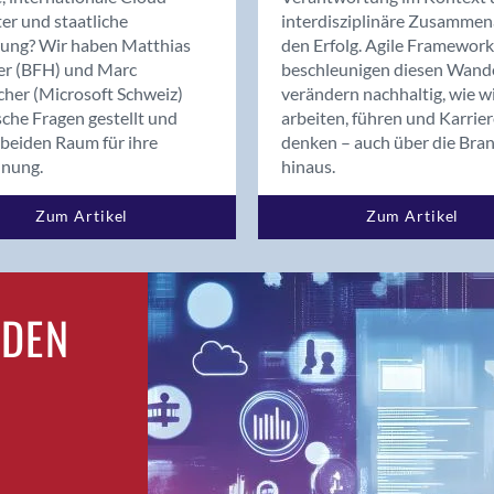
Bern
er und staatliche
interdisziplinäre Zusammen
Bern - Liebefeld
rung? Wir haben Matthias
den Erfolg. Agile Framework
er (BFH) und Marc
beschleunigen diesen Wand
Bern 15
cher (Microsoft Schweiz)
verändern nachhaltig, wie w
Bern 22
sche Fragen gestellt und
arbeiten, führen und Karrie
Bern 65
beiden Raum für ihre
denken – auch über die Bra
Bern 9
dnung.
hinaus.
Bern-Zollikofen
Zum Artikel
Zum Artikel
Biel/Bienne
Binningen
Birsfelden
Bolligen
RDEN
Bonaduz
Bonstetten
Bottighofen
Bremgarten bei Bern
Brig
Brig-Glis