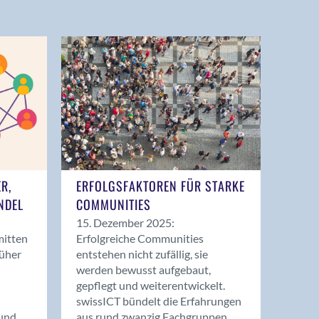
ER,
ERFOLGSFAKTOREN FÜR STARKE
NDEL
COMMUNITIES
15. Dezember 2025:
mitten
Erfolgreiche Communities
rüher
entstehen nicht zufällig, sie
werden bewusst aufgebaut,
gepflegt und weiterentwickelt.
swissICT bündelt die Erfahrungen
und
aus rund zwanzig Fachgruppen.