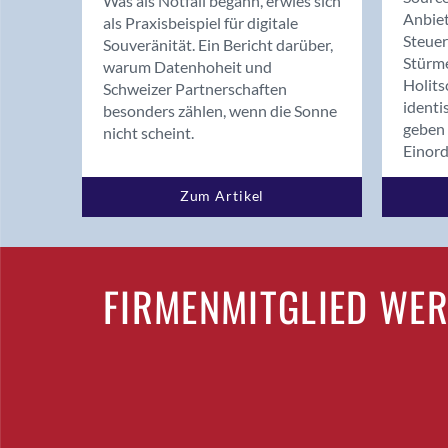
Was als Notfall begann, erwies sich
Anbiet
als Praxisbeispiel für digitale
Steue
Souveränität. Ein Bericht darüber,
Stürm
warum Datenhoheit und
Holits
Schweizer Partnerschaften
identi
besonders zählen, wenn die Sonne
geben 
nicht scheint.
Einor
Zum Artikel
FIRMENMITGLIED WE