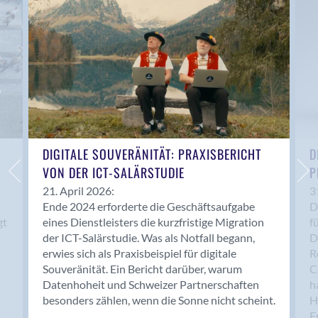
Anwil
Appenzell
Au SG
Baar
Baden
Balsthal
Balzers
Basel
DIGITALE SOUVERÄNITÄT: PRAXISBERICHT
D
VON DER ICT-SALÄRSTUDIE
P
Bassersdorf
Belp
21. April 2026:
3
Ende 2024 erforderte die Geschäftsaufgabe
D
Bendern
gt
eines Dienstleisters die kurzfristige Migration
f
Benken (SG)
der ICT-Salärstudie. Was als Notfall begann,
D
Bergdietikon
erwies sich als Praxisbeispiel für digitale
R
Berlin
Souveränität. Ein Bericht darüber, warum
C
Datenhoheit und Schweizer Partnerschaften
h
Bern
besonders zählen, wenn die Sonne nicht scheint.
H
Bern - Liebefeld
F