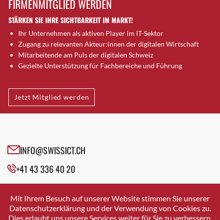
FIRMENMITGLIED WERDEN
Brugg AG
STÄRKEN SIE IHRE SICHTBARKEIT IM MARKT!
Brütten
Ihr Unternehmen als aktiven Player im IT-Sektor
Bubendorf
Zugang zu relevanten Akteur:innen der digitalen Wirtschaft
Bubikon
Mitarbeitende am Puls der digitalen Schweiz
Buchs (SG)
Gezielte Unterstützung für Fachbereiche und Führung
Burgdorf
Bäretswil
Jetzt Mitglied werden
Bülach
Cazis
Cham
Chur
INFO@SWISSICT.CH
Crissier
+41 43 336 40 20
Davos Platz
Davos Platz 1
SWISSICT
VULKANSTRASSE 120
Dierikon
Mit Ihrem Besuch auf unserer Website stimmen Sie unserer
8048 ZURICH
Datenschutzerklärung und der Verwendung von Cookies zu.
Dietikon
Dies erlaubt uns unsere Services weiter für Sie zu verbessern.