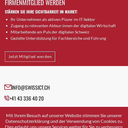
FIRMENMITGLIED WERDEN
Brütten
STÄRKEN SIE IHRE SICHTBARKEIT IM MARKT!
Bubendorf
Ihr Unternehmen als aktiven Player im IT-Sektor
Bubikon
Zugang zu relevanten Akteur:innen der digitalen Wirtschaft
Buchs (SG)
Mitarbeitende am Puls der digitalen Schweiz
Burgdorf
Gezielte Unterstützung für Fachbereiche und Führung
Bäretswil
Bülach
Jetzt Mitglied werden
Cazis
Cham
Chur
Crissier
INFO@SWISSICT.CH
Davos Platz
+41 43 336 40 20
Davos Platz 1
Dierikon
SWISSICT
VULKANSTRASSE 120
Dietikon
Mit Ihrem Besuch auf unserer Website stimmen Sie unserer
8048 ZURICH
Datenschutzerklärung und der Verwendung von Cookies zu.
Dietlikon
Dies erlaubt uns unsere Services weiter für Sie zu verbessern.