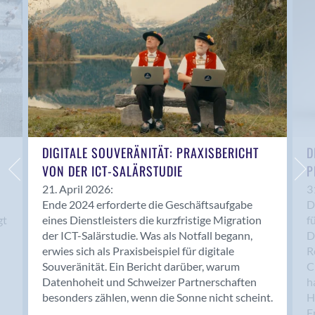
Anwil
Appenzell
Au SG
Baar
Baden
Balsthal
Balzers
Basel
DIGITALE SOUVERÄNITÄT: PRAXISBERICHT
D
VON DER ICT-SALÄRSTUDIE
P
Bassersdorf
Belp
21. April 2026:
3
Ende 2024 erforderte die Geschäftsaufgabe
D
Bendern
gt
eines Dienstleisters die kurzfristige Migration
f
Benken (SG)
der ICT-Salärstudie. Was als Notfall begann,
D
Bergdietikon
erwies sich als Praxisbeispiel für digitale
R
Berlin
Souveränität. Ein Bericht darüber, warum
C
Datenhoheit und Schweizer Partnerschaften
h
Bern
besonders zählen, wenn die Sonne nicht scheint.
H
Bern - Liebefeld
F