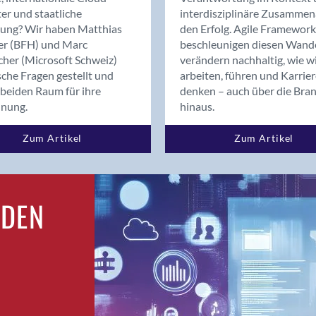
Bern
er und staatliche
interdisziplinäre Zusammen
Bern - Liebefeld
rung? Wir haben Matthias
den Erfolg. Agile Framework
er (BFH) und Marc
beschleunigen diesen Wand
Bern 15
cher (Microsoft Schweiz)
verändern nachhaltig, wie w
Bern 22
sche Fragen gestellt und
arbeiten, führen und Karrie
Bern 65
beiden Raum für ihre
denken – auch über die Bra
Bern 9
dnung.
hinaus.
Bern-Zollikofen
Zum Artikel
Zum Artikel
Biel/Bienne
Binningen
Birsfelden
Bolligen
RDEN
Bonaduz
Bonstetten
Bottighofen
Bremgarten bei Bern
Brig
Brig-Glis