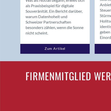
Was als Notfall begann, erwies sich
Anbiet
als Praxisbeispiel für digitale
Steue
Souveränität. Ein Bericht darüber,
Stürm
warum Datenhoheit und
Holits
Schweizer Partnerschaften
identi
besonders zählen, wenn die Sonne
geben 
nicht scheint.
Einor
Zum Artikel
FIRMENMITGLIED WE