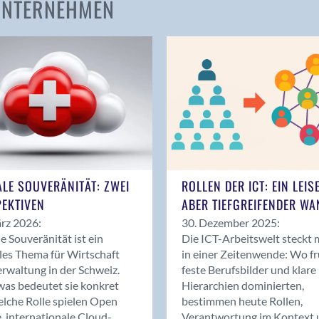
 UNTERNEHMEN
Amden
Andelfingen
Anwil
Appenzell
Au SG
Baar
Baden
Balsthal
Balzers
ALE SOUVERÄNITÄT: ZWEI
ROLLEN DER ICT: EIN LEIS
Basel
EKTIVEN
ABER TIEFGREIFENDER WA
Bassersdorf
rz 2026:
30. Dezember 2025:
Belp
le Souveränität ist ein
Die ICT-Arbeitswelt steckt 
Bendern
les Thema für Wirtschaft
in einer Zeitenwende: Wo f
Benken (SG)
rwaltung in der Schweiz.
feste Berufsbilder und klare
as bedeutet sie konkret
Hierarchien dominierten,
Bergdietikon
lche Rolle spielen Open
bestimmen heute Rollen,
Berlin
, internationale Cloud-
Verantwortung im Kontext 