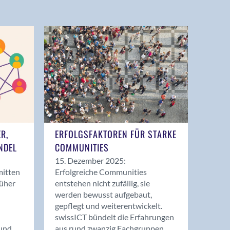
ER,
ERFOLGSFAKTOREN FÜR STARKE
NDEL
COMMUNITIES
15. Dezember 2025:
mitten
Erfolgreiche Communities
rüher
entstehen nicht zufällig, sie
werden bewusst aufgebaut,
gepflegt und weiterentwickelt.
swissICT bündelt die Erfahrungen
und
aus rund zwanzig Fachgruppen.