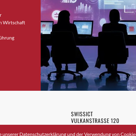
Bronschhofen
r
Brugg
n Wirtschaft
Brugg AG
Brütten
Führung
Bubendorf
Bubikon
Buchs (SG)
Burgdorf
Bäretswil
Bülach
Cazis
Cham
Chur
SWISSICT
Crissier
VULKANSTRASSE 120
Davos Platz
8048 ZURICH
3 336 40 20
Davos Platz 1
e unserer Datenschutzerklärung und der Verwendung von Cookies 