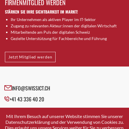
FIRMENMITGLIED WERDEN
Brütten
STÄRKEN SIE IHRE SICHTBARKEIT IM MARKT!
Bubendorf
Ihr Unternehmen als aktiven Player im IT-Sektor
Bubikon
Zugang zu relevanten Akteur:innen der digitalen Wirtschaft
Buchs (SG)
Mitarbeitende am Puls der digitalen Schweiz
Burgdorf
Gezielte Unterstützung für Fachbereiche und Führung
Bäretswil
Bülach
Jetzt Mitglied werden
Cazis
Cham
Chur
Crissier
INFO@SWISSICT.CH
Davos Platz
+41 43 336 40 20
Davos Platz 1
Dierikon
SWISSICT
VULKANSTRASSE 120
Dietikon
Mit Ihrem Besuch auf unserer Website stimmen Sie unserer
8048 ZURICH
Datenschutzerklärung und der Verwendung von Cookies zu.
Dietlikon
Dies erlaubt uns unsere Services weiter für Sie zu verbessern.