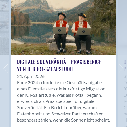
Anwil
Appenzell
Au SG
Baar
Baden
Balsthal
Balzers
Basel
DIGITALE SOUVERÄNITÄT: PRAXISBERICHT
D
VON DER ICT-SALÄRSTUDIE
P
Bassersdorf
Belp
21. April 2026:
3
Ende 2024 erforderte die Geschäftsaufgabe
D
Bendern
gt
eines Dienstleisters die kurzfristige Migration
f
Benken (SG)
der ICT-Salärstudie. Was als Notfall begann,
D
Bergdietikon
erwies sich als Praxisbeispiel für digitale
R
Berlin
Souveränität. Ein Bericht darüber, warum
C
Datenhoheit und Schweizer Partnerschaften
h
Bern
besonders zählen, wenn die Sonne nicht scheint.
H
Bern - Liebefeld
F