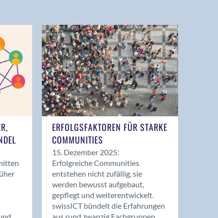
ER,
ERFOLGSFAKTOREN FÜR STARKE
NDEL
COMMUNITIES
15. Dezember 2025:
mitten
Erfolgreiche Communities
rüher
entstehen nicht zufällig, sie
werden bewusst aufgebaut,
gepflegt und weiterentwickelt.
swissICT bündelt die Erfahrungen
und
aus rund zwanzig Fachgruppen.