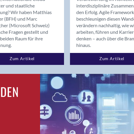
Bern
er und staatliche
interdisziplinäre Zusammen
Bern - Liebefeld
rung? Wir haben Matthias
den Erfolg. Agile Framework
er (BFH) und Marc
beschleunigen diesen Wand
Bern 15
cher (Microsoft Schweiz)
verändern nachhaltig, wie w
Bern 22
sche Fragen gestellt und
arbeiten, führen und Karrie
Bern 65
beiden Raum für ihre
denken – auch über die Bra
Bern 9
dnung.
hinaus.
Bern-Zollikofen
Zum Artikel
Zum Artikel
Biel/Bienne
Binningen
Bolligen
Bonaduz
RDEN
Bonstetten
Bottighofen
Bremgarten bei Bern
Brig
Brig-Glis
Bronschhofen