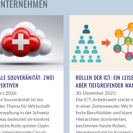
 UNTERNEHMEN
Amden
Andelfingen
Anwil
Appenzell
Au SG
Baar
Baden
Balsthal
Balzers
ALE SOUVERÄNITÄT: ZWEI
ROLLEN DER ICT: EIN LEIS
Basel
EKTIVEN
ABER TIEFGREIFENDER WA
Bassersdorf
rz 2026:
30. Dezember 2025:
Belp
le Souveränität ist ein
Die ICT-Arbeitswelt steckt 
Bendern
les Thema für Wirtschaft
in einer Zeitenwende: Wo f
Benken (SG)
rwaltung in der Schweiz.
feste Berufsbilder und klare
as bedeutet sie konkret
Hierarchien dominierten,
Bergdietikon
lche Rolle spielen Open
bestimmen heute Rollen,
Berlin
, internationale Cloud-
Verantwortung im Kontext 