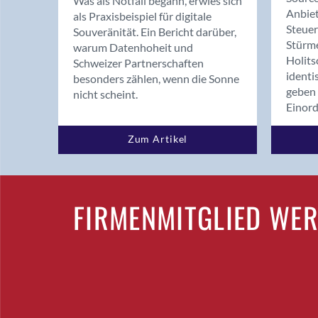
Was als Notfall begann, erwies sich
Anbiet
als Praxisbeispiel für digitale
Steue
Souveränität. Ein Bericht darüber,
Stürm
warum Datenhoheit und
Holits
Schweizer Partnerschaften
identi
besonders zählen, wenn die Sonne
geben 
nicht scheint.
Einor
Zum Artikel
FIRMENMITGLIED WE