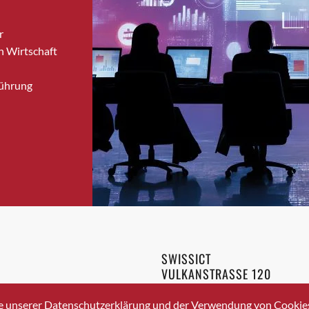
Brugg
r
Brugg AG
n Wirtschaft
Brütten
Bubendorf
Führung
Bubikon
Buchs (SG)
Burgdorf
Bäretswil
Bülach
Cazis
Cham
Chur
Crissier
SWISSICT
Davos Platz
VULKANSTRASSE 120
Davos Platz 1
8048 ZURICH
3 336 40 20
Dierikon
e unserer Datenschutzerklärung und der Verwendung von Cookies 