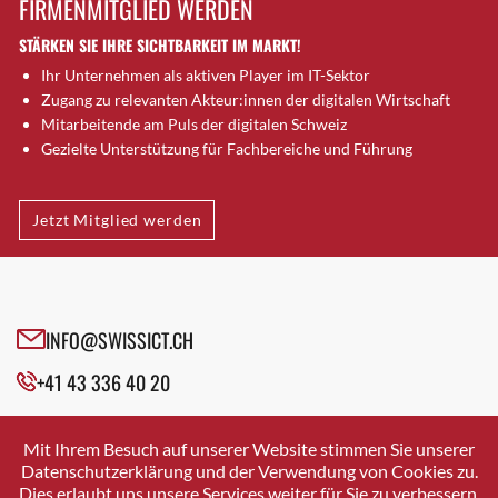
FIRMENMITGLIED WERDEN
Brugg AG
STÄRKEN SIE IHRE SICHTBARKEIT IM MARKT!
Brütten
Ihr Unternehmen als aktiven Player im IT-Sektor
Bubendorf
Zugang zu relevanten Akteur:innen der digitalen Wirtschaft
Bubikon
Mitarbeitende am Puls der digitalen Schweiz
Buchs (SG)
Gezielte Unterstützung für Fachbereiche und Führung
Burgdorf
Bäretswil
Jetzt Mitglied werden
Bülach
Cazis
Cham
Chur
INFO@SWISSICT.CH
Crissier
+41 43 336 40 20
Davos Platz
Davos Platz 1
SWISSICT
VULKANSTRASSE 120
Dierikon
Mit Ihrem Besuch auf unserer Website stimmen Sie unserer
8048 ZURICH
Datenschutzerklärung und der Verwendung von Cookies zu.
Dietikon
Dies erlaubt uns unsere Services weiter für Sie zu verbessern.