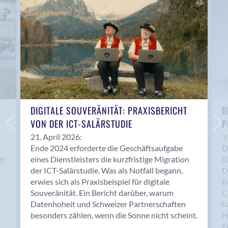
Anwil
Appenzell
Au SG
Baar
Baden
Balsthal
Balzers
Basel
DIGITALE SOUVERÄNITÄT: PRAXISBERICHT
D
VON DER ICT-SALÄRSTUDIE
P
Bassersdorf
Belp
21. April 2026:
3
Ende 2024 erforderte die Geschäftsaufgabe
D
Bendern
gt
eines Dienstleisters die kurzfristige Migration
f
Benken (SG)
der ICT-Salärstudie. Was als Notfall begann,
D
Bergdietikon
erwies sich als Praxisbeispiel für digitale
R
Berlin
Souveränität. Ein Bericht darüber, warum
C
Datenhoheit und Schweizer Partnerschaften
h
Bern
besonders zählen, wenn die Sonne nicht scheint.
H
Bern - Liebefeld
F