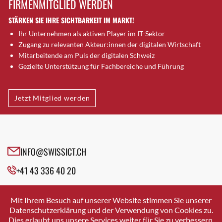
FIRMENMITGLIED WERDEN
Brugg AG
STÄRKEN SIE IHRE SICHTBARKEIT IM MARKT!
Brütten
Ihr Unternehmen als aktiven Player im IT-Sektor
Bubendorf
Zugang zu relevanten Akteur:innen der digitalen Wirtschaft
Bubikon
Mitarbeitende am Puls der digitalen Schweiz
Buchs (SG)
Gezielte Unterstützung für Fachbereiche und Führung
Burgdorf
Bäretswil
Jetzt Mitglied werden
Bülach
Cazis
Cham
Chur
INFO@SWISSICT.CH
Crissier
+41 43 336 40 20
Davos Platz
Davos Platz 1
SWISSICT
VULKANSTRASSE 120
Dierikon
Mit Ihrem Besuch auf unserer Website stimmen Sie unserer
8048 ZURICH
Datenschutzerklärung und der Verwendung von Cookies zu.
Dietikon
Dies erlaubt uns unsere Services weiter für Sie zu verbessern.