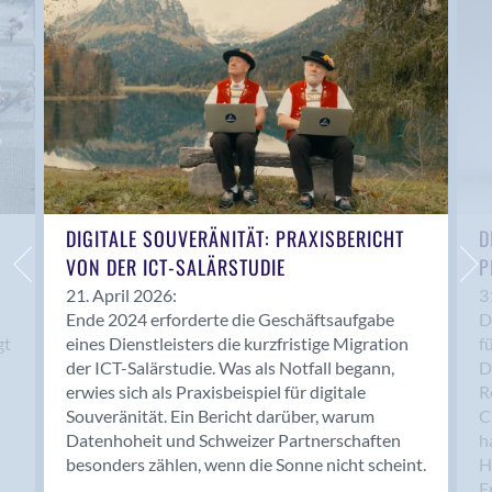
Anwil
Appenzell
Au SG
Baar
Baden
Balsthal
Balzers
Basel
DIGITALE SOUVERÄNITÄT: PRAXISBERICHT
D
VON DER ICT-SALÄRSTUDIE
P
Bassersdorf
Belp
21. April 2026:
3
Ende 2024 erforderte die Geschäftsaufgabe
D
Bendern
gt
eines Dienstleisters die kurzfristige Migration
f
Benken (SG)
der ICT-Salärstudie. Was als Notfall begann,
D
Bergdietikon
erwies sich als Praxisbeispiel für digitale
R
Berlin
Souveränität. Ein Bericht darüber, warum
C
Datenhoheit und Schweizer Partnerschaften
h
Bern
besonders zählen, wenn die Sonne nicht scheint.
H
Bern - Liebefeld
F