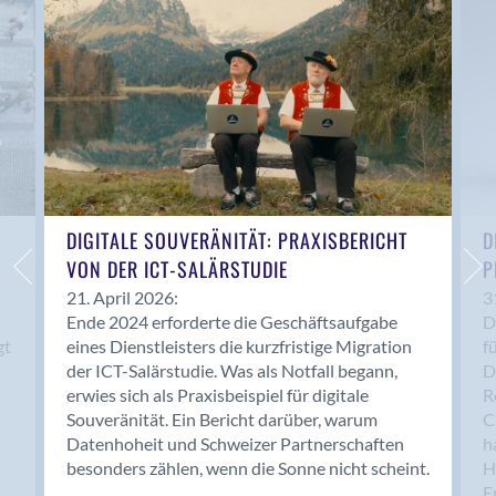
Anwil
Appenzell
Au SG
Baar
Baden
Balsthal
Balzers
Basel
DIGITALE SOUVERÄNITÄT: PRAXISBERICHT
D
VON DER ICT-SALÄRSTUDIE
P
Bassersdorf
Belp
21. April 2026:
3
Ende 2024 erforderte die Geschäftsaufgabe
D
Bendern
gt
eines Dienstleisters die kurzfristige Migration
f
Benken (SG)
der ICT-Salärstudie. Was als Notfall begann,
D
Bergdietikon
erwies sich als Praxisbeispiel für digitale
R
Berlin
Souveränität. Ein Bericht darüber, warum
C
Datenhoheit und Schweizer Partnerschaften
h
Bern
besonders zählen, wenn die Sonne nicht scheint.
H
Bern - Liebefeld
F