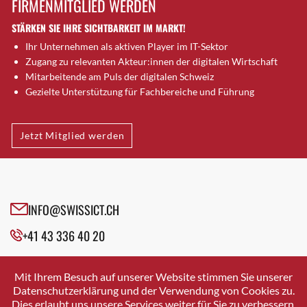
FIRMENMITGLIED WERDEN
Brugg AG
STÄRKEN SIE IHRE SICHTBARKEIT IM MARKT!
Brütten
Ihr Unternehmen als aktiven Player im IT-Sektor
Bubendorf
Zugang zu relevanten Akteur:innen der digitalen Wirtschaft
Bubikon
Mitarbeitende am Puls der digitalen Schweiz
Buchs (SG)
Gezielte Unterstützung für Fachbereiche und Führung
Burgdorf
Bäretswil
Jetzt Mitglied werden
Bülach
Cazis
Cham
Chur
INFO@SWISSICT.CH
Crissier
+41 43 336 40 20
Davos Platz
Davos Platz 1
SWISSICT
VULKANSTRASSE 120
Dierikon
Mit Ihrem Besuch auf unserer Website stimmen Sie unserer
8048 ZURICH
Datenschutzerklärung und der Verwendung von Cookies zu.
Dietikon
Dies erlaubt uns unsere Services weiter für Sie zu verbessern.