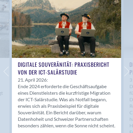
Anwil
Appenzell
Au SG
Baar
Baden
Balsthal
Balzers
Basel
DIGITALE SOUVERÄNITÄT: PRAXISBERICHT
D
VON DER ICT-SALÄRSTUDIE
P
Bassersdorf
Belp
21. April 2026:
3
Ende 2024 erforderte die Geschäftsaufgabe
D
Bendern
gt
eines Dienstleisters die kurzfristige Migration
f
Benken (SG)
der ICT-Salärstudie. Was als Notfall begann,
D
Bergdietikon
erwies sich als Praxisbeispiel für digitale
R
Berlin
Souveränität. Ein Bericht darüber, warum
C
Datenhoheit und Schweizer Partnerschaften
h
Bern
besonders zählen, wenn die Sonne nicht scheint.
H
Bern - Liebefeld
F