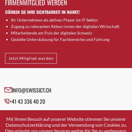
FIRMENMITGLIED WERDEN
Brütten
STÄRKEN SIE IHRE SICHTBARKEIT IM MARKT!
Bubendorf
Ihr Unternehmen als aktiven Player im IT-Sektor
Bubikon
Zugang zu relevanten Akteur:innen der digitalen Wirtschaft
Buchs (SG)
Mitarbeitende am Puls der digitalen Schweiz
Burgdorf
Gezielte Unterstützung für Fachbereiche und Führung
Bäretswil
Bülach
Jetzt Mitglied werden
Cazis
Cham
Chur
Crissier
INFO@SWISSICT.CH
Davos Platz
+41 43 336 40 20
Davos Platz 1
Dierikon
SWISSICT
VULKANSTRASSE 120
Dietikon
Mit Ihrem Besuch auf unserer Website stimmen Sie unserer
8048 ZURICH
Datenschutzerklärung und der Verwendung von Cookies zu.
Dietlikon
Dies erlaubt uns unsere Services weiter für Sie zu verbessern.