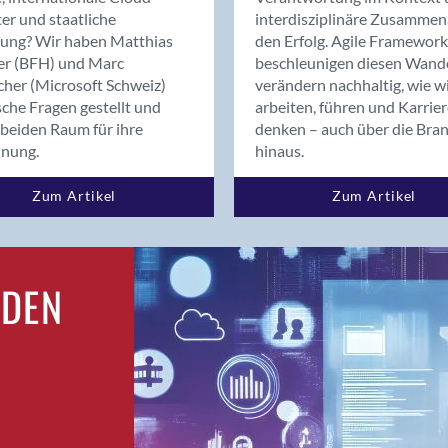
Bern
er und staatliche
interdisziplinäre Zusammen
Bern - Liebefeld
rung? Wir haben Matthias
den Erfolg. Agile Framework
er (BFH) und Marc
beschleunigen diesen Wand
Bern 15
cher (Microsoft Schweiz)
verändern nachhaltig, wie w
Bern 22
sche Fragen gestellt und
arbeiten, führen und Karrie
Bern 65
beiden Raum für ihre
denken – auch über die Bra
Bern 9
dnung.
hinaus.
Bern-Zollikofen
Zum Artikel
Zum Artikel
Biel/Bienne
Binningen
Birsfelden
Bolligen
RDEN
Bonaduz
Bonstetten
Bottighofen
Bremgarten bei Bern
Brig
Brig-Glis