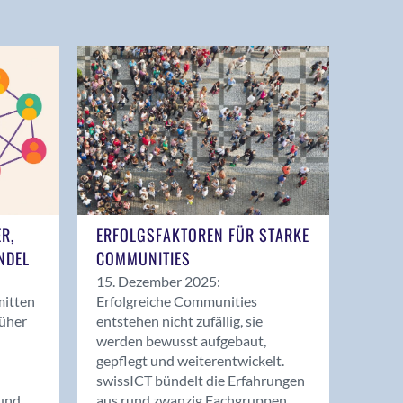
ER,
ERFOLGSFAKTOREN FÜR STARKE
NDEL
COMMUNITIES
15. Dezember 2025:
mitten
Erfolgreiche Communities
rüher
entstehen nicht zufällig, sie
werden bewusst aufgebaut,
gepflegt und weiterentwickelt.
swissICT bündelt die Erfahrungen
und
aus rund zwanzig Fachgruppen.