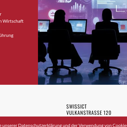
Bronschhofen
r
Brugg
n Wirtschaft
Brugg AG
Brütten
Führung
Bubendorf
Bubikon
Buchs (SG)
Burgdorf
Bäretswil
Bülach
Cazis
Cham
Chur
SWISSICT
Crissier
VULKANSTRASSE 120
Davos Platz
8048 ZURICH
3 336 40 20
Davos Platz 1
e unserer Datenschutzerklärung und der Verwendung von Cookies 