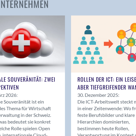
 UNTERNEHMEN
Amden
Andelfingen
Anwil
Appenzell
Au SG
Baar
Baden
Balsthal
Balzers
ALE SOUVERÄNITÄT: ZWEI
ROLLEN DER ICT: EIN LEIS
Basel
EKTIVEN
ABER TIEFGREIFENDER WA
Bassersdorf
rz 2026:
30. Dezember 2025:
Belp
le Souveränität ist ein
Die ICT-Arbeitswelt steckt 
Bendern
les Thema für Wirtschaft
in einer Zeitenwende: Wo f
Benken (SG)
rwaltung in der Schweiz.
feste Berufsbilder und klare
as bedeutet sie konkret
Hierarchien dominierten,
Bergdietikon
lche Rolle spielen Open
bestimmen heute Rollen,
Berlin
, internationale Cloud-
Verantwortung im Kontext 