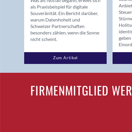
Was als Notfall begann, erwies sich
Anbiet
als Praxisbeispiel für digitale
Steue
Souveränität. Ein Bericht darüber,
Stürm
warum Datenhoheit und
Holits
Schweizer Partnerschaften
identi
besonders zählen, wenn die Sonne
geben 
nicht scheint.
Einor
Zum Artikel
FIRMENMITGLIED WE