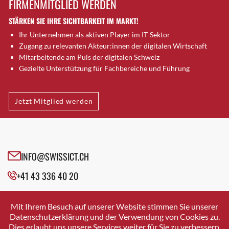
FIRMENMITGLIED WERDEN
Brugg AG
STÄRKEN SIE IHRE SICHTBARKEIT IM MARKT!
Brütten
Ihr Unternehmen als aktiven Player im IT-Sektor
Bubendorf
Zugang zu relevanten Akteur:innen der digitalen Wirtschaft
Bubikon
Mitarbeitende am Puls der digitalen Schweiz
Buchs (SG)
Gezielte Unterstützung für Fachbereiche und Führung
Burgdorf
Bäretswil
Jetzt Mitglied werden
Bülach
Cazis
Cham
Chur
INFO@SWISSICT.CH
Crissier
+41 43 336 40 20
Davos Platz
Davos Platz 1
SWISSICT
VULKANSTRASSE 120
Dierikon
Mit Ihrem Besuch auf unserer Website stimmen Sie unserer
8048 ZURICH
Datenschutzerklärung und der Verwendung von Cookies zu.
Dietikon
Dies erlaubt uns unsere Services weiter für Sie zu verbessern.