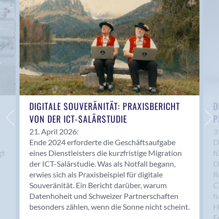
Anwil
Appenzell
Au SG
Baar
Baden
Balsthal
Balzers
Basel
DIGITALE SOUVERÄNITÄT: PRAXISBERICHT
D
VON DER ICT-SALÄRSTUDIE
P
Bassersdorf
Belp
21. April 2026:
3
Ende 2024 erforderte die Geschäftsaufgabe
D
Bendern
gt
eines Dienstleisters die kurzfristige Migration
f
Benken (SG)
der ICT-Salärstudie. Was als Notfall begann,
D
Bergdietikon
erwies sich als Praxisbeispiel für digitale
R
Berlin
Souveränität. Ein Bericht darüber, warum
C
Datenhoheit und Schweizer Partnerschaften
h
Bern
besonders zählen, wenn die Sonne nicht scheint.
H
Bern - Liebefeld
F