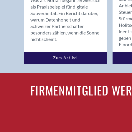
Was als Notfall begann, erwies sich
Anbiet
als Praxisbeispiel für digitale
Steue
Souveränität. Ein Bericht darüber,
Stürm
warum Datenhoheit und
Holits
Schweizer Partnerschaften
identi
besonders zählen, wenn die Sonne
geben 
nicht scheint.
Einor
Zum Artikel
FIRMENMITGLIED WE