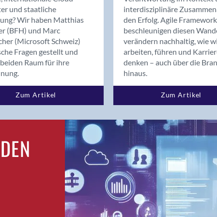
Bern
er und staatliche
interdisziplinäre Zusammen
Bern - Liebefeld
rung? Wir haben Matthias
den Erfolg. Agile Framework
er (BFH) und Marc
beschleunigen diesen Wand
Bern 15
cher (Microsoft Schweiz)
verändern nachhaltig, wie w
Bern 22
sche Fragen gestellt und
arbeiten, führen und Karrie
Bern 65
beiden Raum für ihre
denken – auch über die Bra
Bern 9
dnung.
hinaus.
Bern-Zollikofen
Zum Artikel
Zum Artikel
Biel/Bienne
Binningen
Birsfelden
Bolligen
RDEN
Bonaduz
Bonstetten
Bottighofen
Bremgarten bei Bern
Brig
Brig-Glis