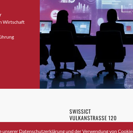
Bronschhofen
r
Brugg
n Wirtschaft
Brugg AG
Brütten
Führung
Bubendorf
Bubikon
Buchs (SG)
Burgdorf
Bäretswil
Bülach
Cazis
Cham
Chur
SWISSICT
Crissier
VULKANSTRASSE 120
Davos Platz
8048 ZURICH
3 336 40 20
Davos Platz 1
e unserer Datenschutzerklärung und der Verwendung von Cookies 