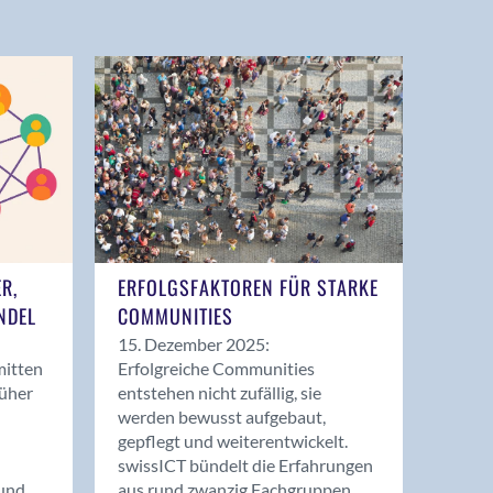
ER,
ERFOLGSFAKTOREN FÜR STARKE
NDEL
COMMUNITIES
15. Dezember 2025:
mitten
Erfolgreiche Communities
rüher
entstehen nicht zufällig, sie
werden bewusst aufgebaut,
gepflegt und weiterentwickelt.
swissICT bündelt die Erfahrungen
und
aus rund zwanzig Fachgruppen.