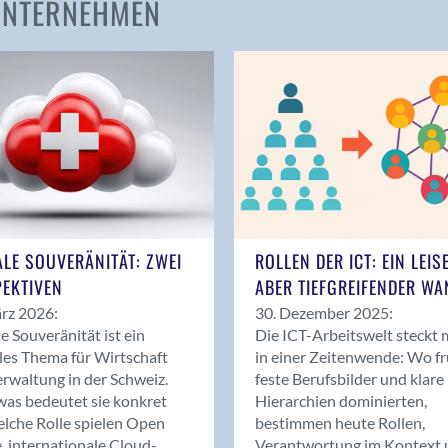
 UNTERNEHMEN
Amden
Andelfingen
Anwil
Appenzell
Au SG
Baar
Baden
Balsthal
Balzers
ALE SOUVERÄNITÄT: ZWEI
ROLLEN DER ICT: EIN LEIS
Basel
EKTIVEN
ABER TIEFGREIFENDER WA
Bassersdorf
rz 2026:
30. Dezember 2025:
Belp
le Souveränität ist ein
Die ICT-Arbeitswelt steckt 
Bendern
les Thema für Wirtschaft
in einer Zeitenwende: Wo f
Benken (SG)
rwaltung in der Schweiz.
feste Berufsbilder und klare
as bedeutet sie konkret
Hierarchien dominierten,
Bergdietikon
lche Rolle spielen Open
bestimmen heute Rollen,
Berlin
, internationale Cloud-
Verantwortung im Kontext 