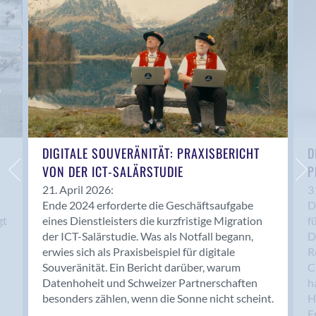
Anwil
Appenzell
Au SG
Baar
Baden
Balsthal
Balzers
Basel
DIGITALE SOUVERÄNITÄT: PRAXISBERICHT
D
VON DER ICT-SALÄRSTUDIE
P
Bassersdorf
Belp
21. April 2026:
3
Ende 2024 erforderte die Geschäftsaufgabe
D
Bendern
gt
eines Dienstleisters die kurzfristige Migration
f
Benken (SG)
der ICT-Salärstudie. Was als Notfall begann,
D
Bergdietikon
erwies sich als Praxisbeispiel für digitale
R
Berlin
Souveränität. Ein Bericht darüber, warum
C
Datenhoheit und Schweizer Partnerschaften
h
Bern
besonders zählen, wenn die Sonne nicht scheint.
H
Bern - Liebefeld
F