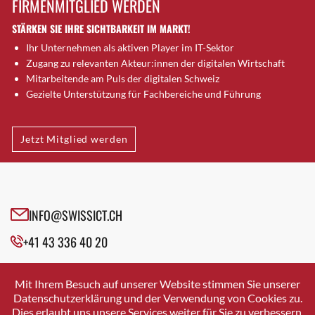
FIRMENMITGLIED WERDEN
Brugg AG
STÄRKEN SIE IHRE SICHTBARKEIT IM MARKT!
Brütten
Ihr Unternehmen als aktiven Player im IT-Sektor
Bubendorf
Zugang zu relevanten Akteur:innen der digitalen Wirtschaft
Bubikon
Mitarbeitende am Puls der digitalen Schweiz
Buchs (SG)
Gezielte Unterstützung für Fachbereiche und Führung
Burgdorf
Bäretswil
Jetzt Mitglied werden
Bülach
Cazis
Cham
Chur
INFO@SWISSICT.CH
Crissier
+41 43 336 40 20
Davos Platz
Davos Platz 1
SWISSICT
VULKANSTRASSE 120
Dierikon
Mit Ihrem Besuch auf unserer Website stimmen Sie unserer
8048 ZURICH
Datenschutzerklärung und der Verwendung von Cookies zu.
Dietikon
Dies erlaubt uns unsere Services weiter für Sie zu verbessern.