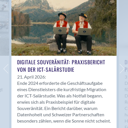
Anwil
Appenzell
Au SG
Baar
Baden
Balsthal
Balzers
Basel
DIGITALE SOUVERÄNITÄT: PRAXISBERICHT
D
VON DER ICT-SALÄRSTUDIE
P
Bassersdorf
Belp
21. April 2026:
3
Ende 2024 erforderte die Geschäftsaufgabe
D
Bendern
gt
eines Dienstleisters die kurzfristige Migration
f
Benken (SG)
der ICT-Salärstudie. Was als Notfall begann,
D
Bergdietikon
erwies sich als Praxisbeispiel für digitale
R
Berlin
Souveränität. Ein Bericht darüber, warum
C
Datenhoheit und Schweizer Partnerschaften
h
Bern
besonders zählen, wenn die Sonne nicht scheint.
H
Bern - Liebefeld
F