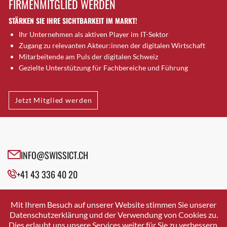
FIRMENMITGLIED WERDEN
Brugg AG
STÄRKEN SIE IHRE SICHTBARKEIT IM MARKT!
Brütten
Ihr Unternehmen als aktiven Player im IT-Sektor
Bubendorf
Zugang zu relevanten Akteur:innen der digitalen Wirtschaft
Bubikon
Mitarbeitende am Puls der digitalen Schweiz
Buchs (SG)
Gezielte Unterstützung für Fachbereiche und Führung
Burgdorf
Bäretswil
Jetzt Mitglied werden
Bülach
Cazis
Cham
Chur
INFO@SWISSICT.CH
Crissier
+41 43 336 40 20
Davos Platz
Davos Platz 1
SWISSICT
VULKANSTRASSE 120
Dierikon
Mit Ihrem Besuch auf unserer Website stimmen Sie unserer
8048 ZURICH
Datenschutzerklärung und der Verwendung von Cookies zu.
Dietikon
Dies erlaubt uns unsere Services weiter für Sie zu verbessern.