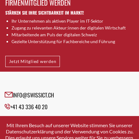
FIRMENMITGLIED WERDEN
Brugg AG
STÄRKEN SIE IHRE SICHTBARKEIT IM MARKT!
Brütten
Ihr Unternehmen als aktiven Player im IT-Sektor
Bubendorf
Zugang zu relevanten Akteur:innen der digitalen Wirtschaft
Bubikon
Mitarbeitende am Puls der digitalen Schweiz
Buchs (SG)
Gezielte Unterstützung für Fachbereiche und Führung
Burgdorf
Bäretswil
Jetzt Mitglied werden
Bülach
Cazis
Cham
Chur
INFO@SWISSICT.CH
Crissier
+41 43 336 40 20
Davos Platz
Davos Platz 1
SWISSICT
VULKANSTRASSE 120
Dierikon
Mit Ihrem Besuch auf unserer Website stimmen Sie unserer
8048 ZURICH
Datenschutzerklärung und der Verwendung von Cookies zu.
Dietikon
Dies erlaubt uns unsere Services weiter für Sie zu verbessern.