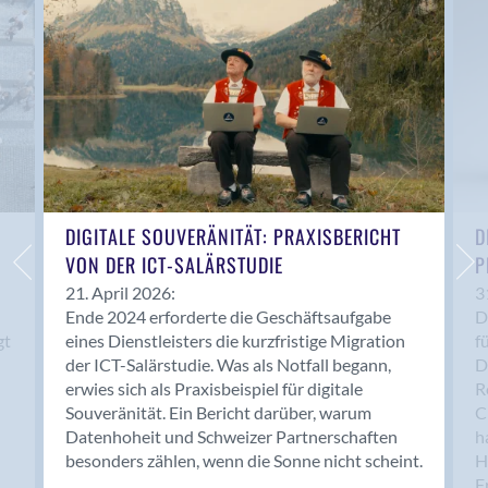
Anwil
Appenzell
Au SG
Baar
Baden
Balsthal
Balzers
Basel
DIGITALE SOUVERÄNITÄT: PRAXISBERICHT
D
VON DER ICT-SALÄRSTUDIE
P
Bassersdorf
Belp
21. April 2026:
3
Ende 2024 erforderte die Geschäftsaufgabe
D
Bendern
gt
eines Dienstleisters die kurzfristige Migration
f
Benken (SG)
der ICT-Salärstudie. Was als Notfall begann,
D
Bergdietikon
erwies sich als Praxisbeispiel für digitale
R
Berlin
Souveränität. Ein Bericht darüber, warum
C
Datenhoheit und Schweizer Partnerschaften
h
Bern
besonders zählen, wenn die Sonne nicht scheint.
H
Bern - Liebefeld
F