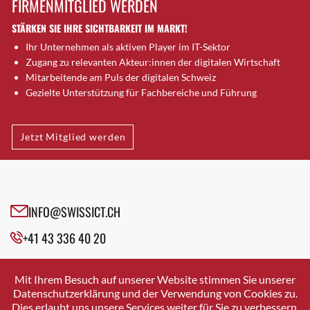
FIRMENMITGLIED WERDEN
Brugg AG
STÄRKEN SIE IHRE SICHTBARKEIT IM MARKT!
Brütten
Ihr Unternehmen als aktiven Player im IT-Sektor
Bubendorf
Zugang zu relevanten Akteur:innen der digitalen Wirtschaft
Bubikon
Mitarbeitende am Puls der digitalen Schweiz
Buchs (SG)
Gezielte Unterstützung für Fachbereiche und Führung
Burgdorf
Bäretswil
Jetzt Mitglied werden
Bülach
Cazis
Cham
Chur
INFO@SWISSICT.CH
Crissier
+41 43 336 40 20
Davos Platz
Davos Platz 1
SWISSICT
VULKANSTRASSE 120
Dierikon
Mit Ihrem Besuch auf unserer Website stimmen Sie unserer
8048 ZURICH
Datenschutzerklärung und der Verwendung von Cookies zu.
Dietikon
Dies erlaubt uns unsere Services weiter für Sie zu verbessern.