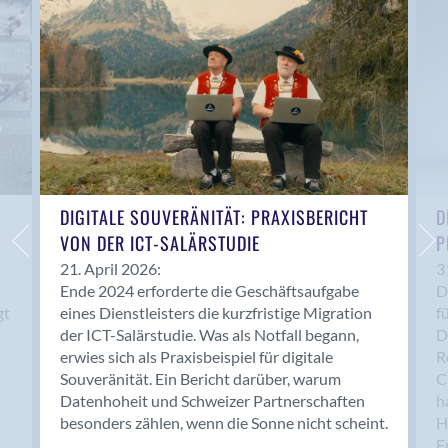
Anwil
Appenzell
Au SG
Baar
Baden
Balsthal
Balzers
Basel
DIGITALE SOUVERÄNITÄT: PRAXISBERICHT
D
VON DER ICT-SALÄRSTUDIE
P
Bassersdorf
Belp
21. April 2026:
3
Ende 2024 erforderte die Geschäftsaufgabe
D
Bendern
gt
eines Dienstleisters die kurzfristige Migration
f
Benken (SG)
der ICT-Salärstudie. Was als Notfall begann,
D
Bergdietikon
erwies sich als Praxisbeispiel für digitale
R
Berlin
Souveränität. Ein Bericht darüber, warum
C
Datenhoheit und Schweizer Partnerschaften
h
Bern
besonders zählen, wenn die Sonne nicht scheint.
H
Bern - Liebefeld
F