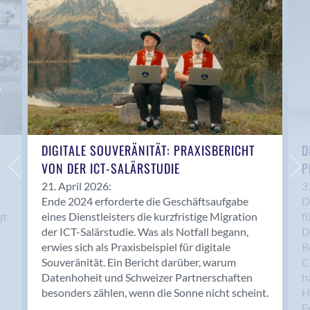
Anwil
Appenzell
Au SG
Baar
Baden
Balsthal
Balzers
Basel
DIGITALE SOUVERÄNITÄT: PRAXISBERICHT
D
VON DER ICT-SALÄRSTUDIE
P
Bassersdorf
Belp
21. April 2026:
3
Ende 2024 erforderte die Geschäftsaufgabe
D
Bendern
gt
eines Dienstleisters die kurzfristige Migration
f
Benken (SG)
der ICT-Salärstudie. Was als Notfall begann,
D
Bergdietikon
erwies sich als Praxisbeispiel für digitale
R
Berlin
Souveränität. Ein Bericht darüber, warum
C
Datenhoheit und Schweizer Partnerschaften
h
Bern
besonders zählen, wenn die Sonne nicht scheint.
H
Bern - Liebefeld
F