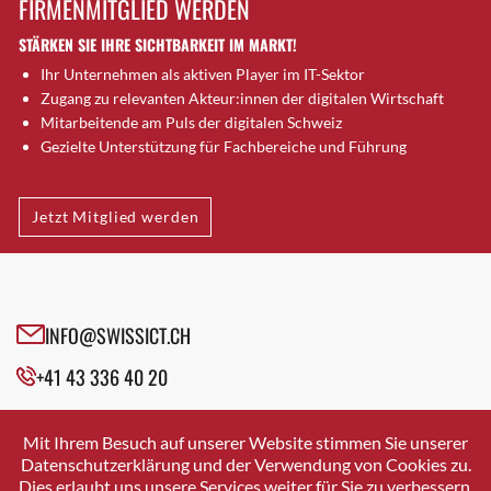
FIRMENMITGLIED WERDEN
Brugg AG
STÄRKEN SIE IHRE SICHTBARKEIT IM MARKT!
Brütten
Ihr Unternehmen als aktiven Player im IT-Sektor
Bubendorf
Zugang zu relevanten Akteur:innen der digitalen Wirtschaft
Bubikon
Mitarbeitende am Puls der digitalen Schweiz
Buchs (SG)
Gezielte Unterstützung für Fachbereiche und Führung
Burgdorf
Bäretswil
Jetzt Mitglied werden
Bülach
Cazis
Cham
Chur
INFO@SWISSICT.CH
Crissier
+41 43 336 40 20
Davos Platz
Davos Platz 1
SWISSICT
VULKANSTRASSE 120
Dierikon
Mit Ihrem Besuch auf unserer Website stimmen Sie unserer
8048 ZURICH
Datenschutzerklärung und der Verwendung von Cookies zu.
Dietikon
Dies erlaubt uns unsere Services weiter für Sie zu verbessern.