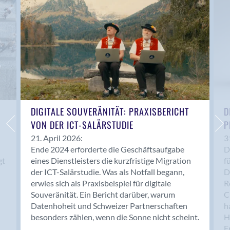
Anwil
Appenzell
Au SG
Baar
Baden
Balsthal
Balzers
Basel
DIGITALE SOUVERÄNITÄT: PRAXISBERICHT
D
VON DER ICT-SALÄRSTUDIE
P
Bassersdorf
Belp
21. April 2026:
3
Ende 2024 erforderte die Geschäftsaufgabe
D
Bendern
gt
eines Dienstleisters die kurzfristige Migration
f
Benken (SG)
der ICT-Salärstudie. Was als Notfall begann,
D
Bergdietikon
erwies sich als Praxisbeispiel für digitale
R
Berlin
Souveränität. Ein Bericht darüber, warum
C
Datenhoheit und Schweizer Partnerschaften
h
Bern
besonders zählen, wenn die Sonne nicht scheint.
H
Bern - Liebefeld
F