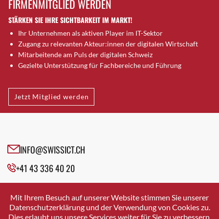
FIRMENMITGLIED WERDEN
Brugg AG
STÄRKEN SIE IHRE SICHTBARKEIT IM MARKT!
Brütten
Ihr Unternehmen als aktiven Player im IT-Sektor
Bubendorf
Zugang zu relevanten Akteur:innen der digitalen Wirtschaft
Bubikon
Mitarbeitende am Puls der digitalen Schweiz
Buchs (SG)
Gezielte Unterstützung für Fachbereiche und Führung
Burgdorf
Bäretswil
Jetzt Mitglied werden
Bülach
Cazis
Cham
Chur
INFO@SWISSICT.CH
Crissier
+41 43 336 40 20
Davos Platz
Davos Platz 1
SWISSICT
VULKANSTRASSE 120
Dierikon
Mit Ihrem Besuch auf unserer Website stimmen Sie unserer
8048 ZURICH
Datenschutzerklärung und der Verwendung von Cookies zu.
Dietikon
Dies erlaubt uns unsere Services weiter für Sie zu verbessern.