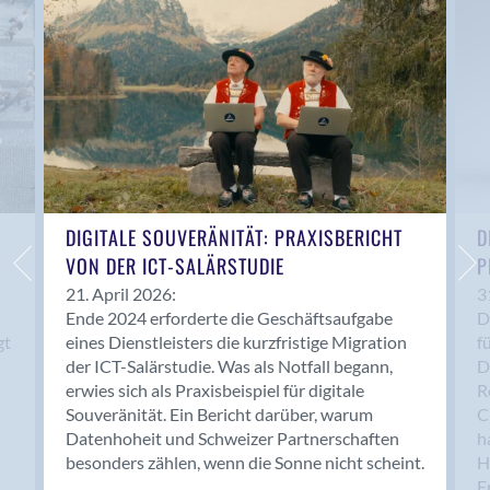
Anwil
Appenzell
Au SG
Baar
Baden
Balsthal
Balzers
Basel
DIGITALE SOUVERÄNITÄT: PRAXISBERICHT
D
VON DER ICT-SALÄRSTUDIE
P
Bassersdorf
Belp
21. April 2026:
3
Ende 2024 erforderte die Geschäftsaufgabe
D
Bendern
gt
eines Dienstleisters die kurzfristige Migration
f
Benken (SG)
der ICT-Salärstudie. Was als Notfall begann,
D
Bergdietikon
erwies sich als Praxisbeispiel für digitale
R
Berlin
Souveränität. Ein Bericht darüber, warum
C
Datenhoheit und Schweizer Partnerschaften
h
Bern
besonders zählen, wenn die Sonne nicht scheint.
H
Bern - Liebefeld
F