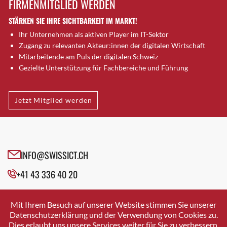
FIRMENMITGLIED WERDEN
Brugg AG
STÄRKEN SIE IHRE SICHTBARKEIT IM MARKT!
Brütten
Ihr Unternehmen als aktiven Player im IT-Sektor
Bubendorf
Zugang zu relevanten Akteur:innen der digitalen Wirtschaft
Bubikon
Mitarbeitende am Puls der digitalen Schweiz
Buchs (SG)
Gezielte Unterstützung für Fachbereiche und Führung
Burgdorf
Bäretswil
Jetzt Mitglied werden
Bülach
Cazis
Cham
Chur
INFO@SWISSICT.CH
Crissier
+41 43 336 40 20
Davos Platz
Davos Platz 1
SWISSICT
VULKANSTRASSE 120
Dierikon
Mit Ihrem Besuch auf unserer Website stimmen Sie unserer
8048 ZURICH
Datenschutzerklärung und der Verwendung von Cookies zu.
Dietikon
Dies erlaubt uns unsere Services weiter für Sie zu verbessern.