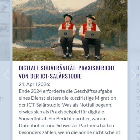
Anwil
Appenzell
Au SG
Baar
Baden
Balsthal
Balzers
Basel
DIGITALE SOUVERÄNITÄT: PRAXISBERICHT
D
VON DER ICT-SALÄRSTUDIE
P
Bassersdorf
Belp
21. April 2026:
3
Ende 2024 erforderte die Geschäftsaufgabe
D
Bendern
gt
eines Dienstleisters die kurzfristige Migration
f
Benken (SG)
der ICT-Salärstudie. Was als Notfall begann,
D
Bergdietikon
erwies sich als Praxisbeispiel für digitale
R
Berlin
Souveränität. Ein Bericht darüber, warum
C
Datenhoheit und Schweizer Partnerschaften
h
Bern
besonders zählen, wenn die Sonne nicht scheint.
H
Bern - Liebefeld
F