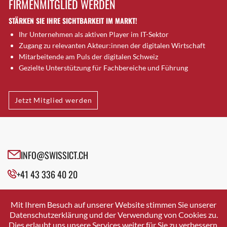
FIRMENMITGLIED WERDEN
Brugg AG
STÄRKEN SIE IHRE SICHTBARKEIT IM MARKT!
Brütten
Ihr Unternehmen als aktiven Player im IT-Sektor
Bubendorf
Zugang zu relevanten Akteur:innen der digitalen Wirtschaft
Bubikon
Mitarbeitende am Puls der digitalen Schweiz
Buchs (SG)
Gezielte Unterstützung für Fachbereiche und Führung
Burgdorf
Bäretswil
Jetzt Mitglied werden
Bülach
Cazis
Cham
Chur
INFO@SWISSICT.CH
Crissier
+41 43 336 40 20
Davos Platz
Davos Platz 1
SWISSICT
VULKANSTRASSE 120
Dierikon
Mit Ihrem Besuch auf unserer Website stimmen Sie unserer
8048 ZURICH
Datenschutzerklärung und der Verwendung von Cookies zu.
Dietikon
Dies erlaubt uns unsere Services weiter für Sie zu verbessern.