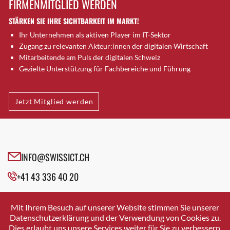
FIRMENMITGLIED WERDEN
Brugg AG
STÄRKEN SIE IHRE SICHTBARKEIT IM MARKT!
Brütten
Ihr Unternehmen als aktiven Player im IT-Sektor
Bubendorf
Zugang zu relevanten Akteur:innen der digitalen Wirtschaft
Bubikon
Mitarbeitende am Puls der digitalen Schweiz
Buchs (SG)
Gezielte Unterstützung für Fachbereiche und Führung
Burgdorf
Bäretswil
Jetzt Mitglied werden
Bülach
Cazis
Cham
Chur
INFO@SWISSICT.CH
Crissier
+41 43 336 40 20
Davos Platz
Davos Platz 1
SWISSICT
VULKANSTRASSE 120
Dierikon
Mit Ihrem Besuch auf unserer Website stimmen Sie unserer
8048 ZURICH
Datenschutzerklärung und der Verwendung von Cookies zu.
Dietikon
Dies erlaubt uns unsere Services weiter für Sie zu verbessern.