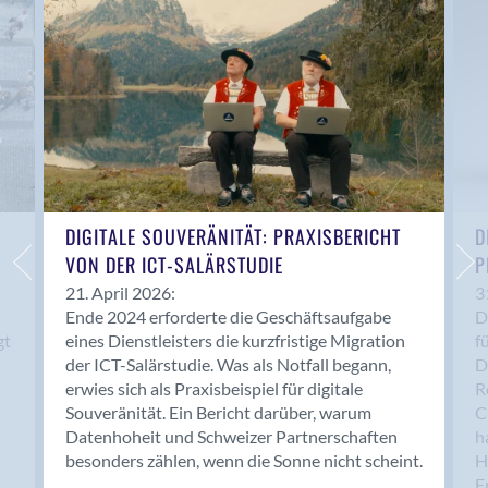
Anwil
Appenzell
Au SG
Baar
Baden
Balsthal
Balzers
Basel
DIGITALE SOUVERÄNITÄT: PRAXISBERICHT
D
VON DER ICT-SALÄRSTUDIE
P
Bassersdorf
Belp
21. April 2026:
3
Ende 2024 erforderte die Geschäftsaufgabe
D
Bendern
gt
eines Dienstleisters die kurzfristige Migration
f
Benken (SG)
der ICT-Salärstudie. Was als Notfall begann,
D
Bergdietikon
erwies sich als Praxisbeispiel für digitale
R
Berlin
Souveränität. Ein Bericht darüber, warum
C
Datenhoheit und Schweizer Partnerschaften
h
Bern
besonders zählen, wenn die Sonne nicht scheint.
H
Bern - Liebefeld
F