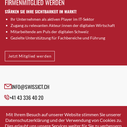
FIRMENMITGLIED WERDEN
Brugg AG
STÄRKEN SIE IHRE SICHTBARKEIT IM MARKT!
Brütten
Ihr Unternehmen als aktiven Player im IT-Sektor
Bubendorf
Zugang zu relevanten Akteur:innen der digitalen Wirtschaft
Bubikon
Mitarbeitende am Puls der digitalen Schweiz
Buchs (SG)
Gezielte Unterstützung für Fachbereiche und Führung
Burgdorf
Bäretswil
Jetzt Mitglied werden
Bülach
Cazis
Cham
Chur
INFO@SWISSICT.CH
Crissier
+41 43 336 40 20
Davos Platz
Davos Platz 1
SWISSICT
VULKANSTRASSE 120
Dierikon
Mit Ihrem Besuch auf unserer Website stimmen Sie unserer
8048 ZURICH
Datenschutzerklärung und der Verwendung von Cookies zu.
Dietikon
Dies erlaubt uns unsere Services weiter für Sie zu verbessern.