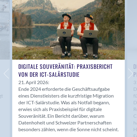
Anwil
Appenzell
Au SG
Baar
Baden
Balsthal
Balzers
Basel
DIGITALE SOUVERÄNITÄT: PRAXISBERICHT
D
VON DER ICT-SALÄRSTUDIE
P
Bassersdorf
Belp
21. April 2026:
3
Ende 2024 erforderte die Geschäftsaufgabe
D
Bendern
gt
eines Dienstleisters die kurzfristige Migration
f
Benken (SG)
der ICT-Salärstudie. Was als Notfall begann,
D
Bergdietikon
erwies sich als Praxisbeispiel für digitale
R
Berlin
Souveränität. Ein Bericht darüber, warum
C
Datenhoheit und Schweizer Partnerschaften
h
Bern
besonders zählen, wenn die Sonne nicht scheint.
H
Bern - Liebefeld
F